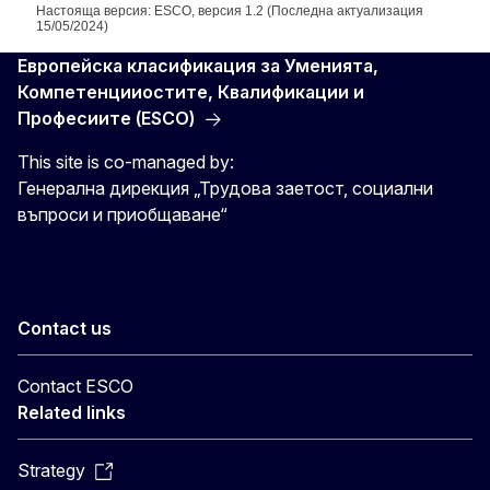
Настояща версия: ESCO, версия 1.2 (Последна актуализация
15/05/2024)
Европейска класификация зa Умениятa,
Компетенцииocтите, Квалификации и
Професиите (ESCO)
This site is co-managed by:
Генерална дирекция „Трудова заетост, социални
въпроси и приобщаване“
Contact us
Contact ESCO
Related links
Strategy