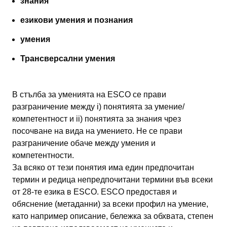
знания
езикови умения и познания
умения
Трансверсални умения
В стълба за уменията на ESCO се прави
разграничение между i) понятията за умение/
компетентност и ii) понятията за знания чрез
посочване на вида на умението. Не се прави
разграничение обаче между умения и
компетентности.
За всяко от тези понятия има един предпочитан
термин и редица непредпочитани термини във всеки
от 28-те езика в ESCO. ESCO предоставя и
обяснение (метаданни) за всеки профил на умение,
като например описание, бележка за обхвата, степен