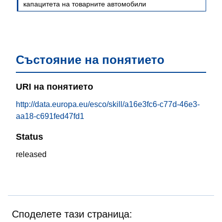
капацитета на товарните автомобили
Състояние на понятието
URI на понятието
http://data.europa.eu/esco/skill/a16e3fc6-c77d-46e3-
aa18-c691fed47fd1
Status
released
Споделете тази страница: