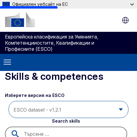
Официален уебсайт на ЕС
Skip to main content
Европейска класификация зa Умениятa,
Компетенцииocтите, Квалификации и
Професиите (ESCO)
Skills & competences
Изберете версия на ESCO 
Search skills