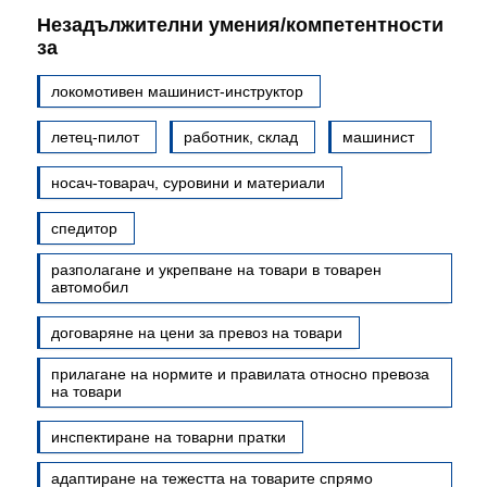
Незадължителни умения/компетентности
за
локомотивен машинист-инструктор
летец-пилот
работник, склад
машинист
носач-товарач, суровини и материали
спедитор
разполагане и укрепване на товари в товарен
автомобил
договаряне на цени за превоз на товари
прилагане на нормите и правилата относно превоза
на товари
инспектиране на товарни пратки
адаптиране на тежестта на товарите спрямо