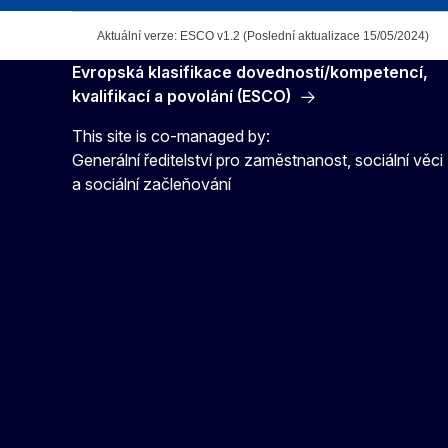
Aktuální verze: ESCO v1.2 (Poslední aktualizace 15/05/2024)
Evropská klasifikace dovedností/kompetencí,
kvalifikací a povolání (ESCO)
This site is co-managed by:
Generální ředitelství pro zaměstnanost, sociální věci
a sociální začleňování