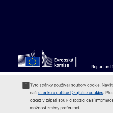
Report an IT
Tyto stránky používají soubory cookie. Navšt
naši
stránku o politice týkající se cookies
. Pře
odkaz v zápatí jsou k dispozici další informac
možnost změny preferencí.