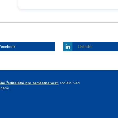
Facebook
Linkedin
lní ředitelství pro zaměstnanost,
sociální věci
anami.