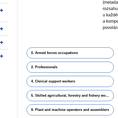
(metadat
rozsahu
u každéh
a kompet
povolání
0. Armed forces occupations
2. Professionals
4. Clerical support workers
6. Skilled agricultural, forestry and fishery workers
8. Plant and machine operators and assemblers