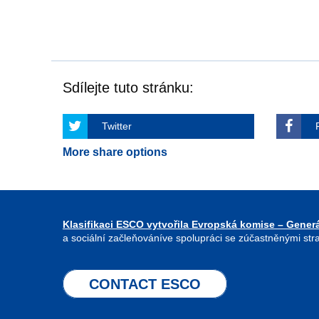
Sdílejte tuto stránku:
Twitter
More share options
Klasifikaci ESCO vytvořila Evropská komise – Generá
a sociální začleňováníve spolupráci se zúčastněnými str
CONTACT ESCO