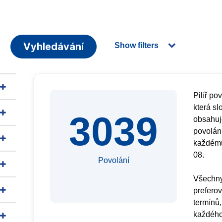
Vyhledávání
Show filters
Pilíř po
která sl
3039
obsahuje
povolán
každému
08.
Povolání
Všechny
preferov
termínů,
každého