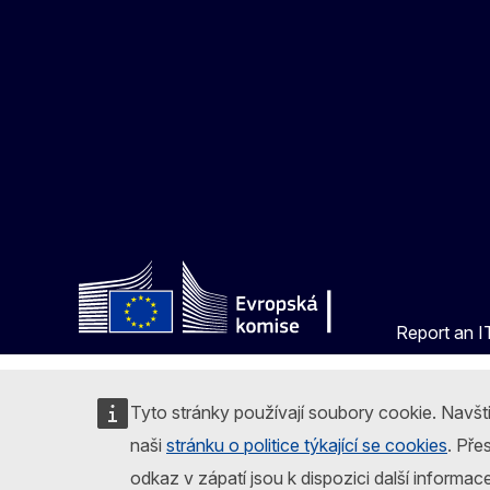
Report an IT
Tyto stránky používají soubory cookie. Navšt
naši
stránku o politice týkající se cookies
. Pře
odkaz v zápatí jsou k dispozici další informac