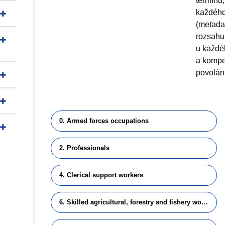
termínů,
každého
(metadat
rozsahu
u každéh
a kompet
povolání
0. Armed forces occupations
2. Professionals
4. Clerical support workers
6. Skilled agricultural, forestry and fishery workers