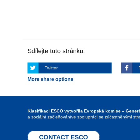
Sdílejte tuto stránku:
Twitter
More share options
Klasifikaci ESCO vytvořila Evropská komise – Generá
a sociální začleňováníve spolupráci se zúčastněnými str
CONTACT ESCO