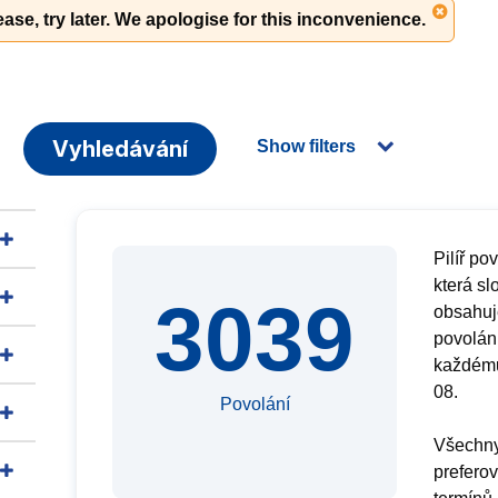
ase, try later. We apologise for this inconvenience.
Vyhledávání
Show filters
Pilíř po
která sl
3039
obsahuje
povolán
každému
08.
Povolání
Všechny
preferov