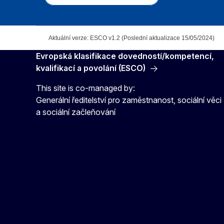
Aktuální verze: ESCO v1.2 (Poslední aktualizace 15/05/2024)
Evropská klasifikace dovedností/kompetencí,
kvalifikací a povolání (ESCO)
This site is co-managed by:
Generální ředitelství pro zaměstnanost, sociální věci
a sociální začleňování