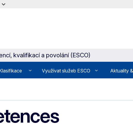
cí, kvalifikací a povolání (ESCO)
Klasifikace
Využívat služeb ESCO
Aktuality 
etences