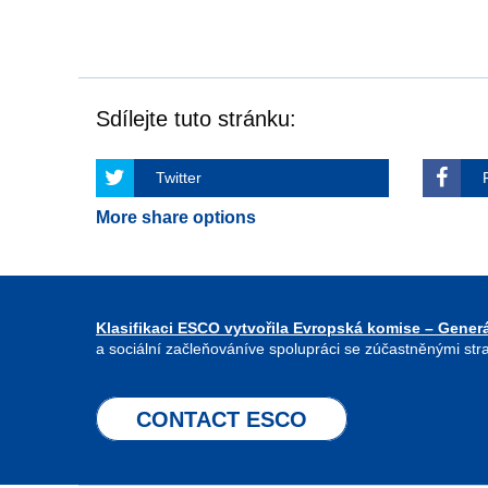
Sdílejte tuto stránku:
Twitter
More share options
Klasifikaci ESCO vytvořila Evropská komise – Generá
a sociální začleňováníve spolupráci se zúčastněnými str
CONTACT ESCO