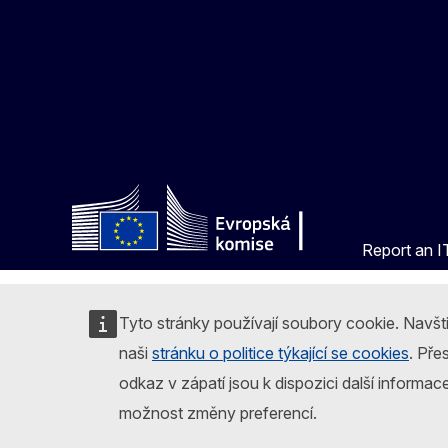
Report an IT
Tyto stránky používají soubory cookie. Navšt
naši
stránku o politice týkající se cookies
. Pře
odkaz v zápatí jsou k dispozici další informac
možnost změny preferencí.