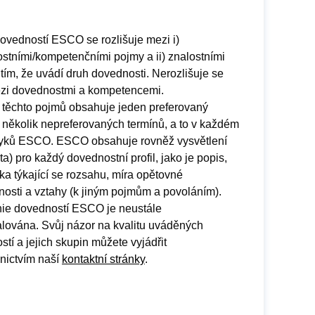
 dovedností ESCO se rozlišuje mezi i)
stními/kompetenčními pojmy a ii) znalostními
tím, že uvádí druh dovednosti. Nerozlišuje se
zi dovednostmi a kompetencemi.
 těchto pojmů obsahuje jeden preferovaný
 několik nepreferovaných termínů, a to v každém
zyků ESCO. ESCO obsahuje rovněž vysvětlení
a) pro každý dovednostní profil, jako je popis,
a týkající se rozsahu, míra opětovné
nosti a vztahy (k jiným pojmům a povoláním).
hie dovedností ESCO je neustále
lována. Svůj názor na kvalitu uváděných
tí a jejich skupin můžete vyjádřit
dnictvím naší
kontaktní stránky
.