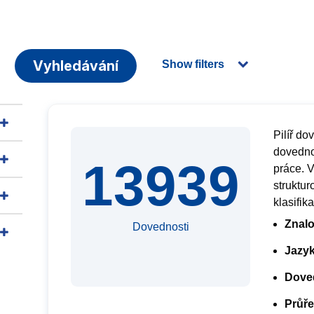
Vyhledávání
Show filters
Pilíř d
dovedno
13939
práce. V
struktur
klasifik
Znalo
Dovednosti
Jazyk
Dove
Průře