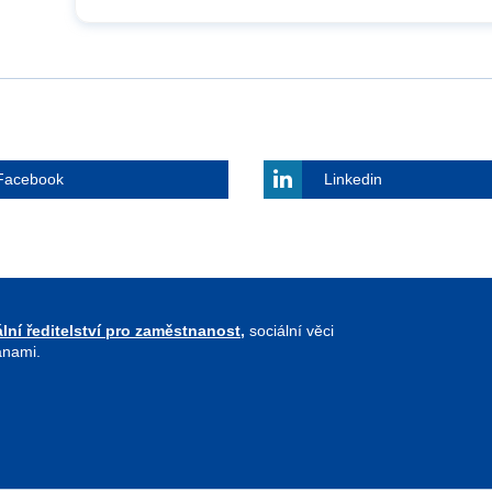
Facebook
Linkedin
lní ředitelství pro zaměstnanost,
sociální věci
anami.