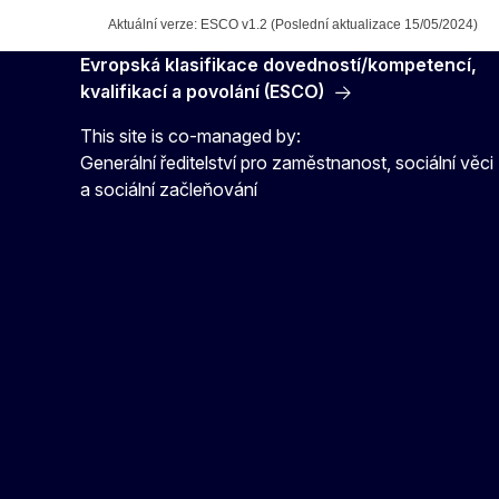
Aktuální verze: ESCO v1.2 (Poslední aktualizace 15/05/2024)
Evropská klasifikace dovedností/kompetencí,
kvalifikací a povolání (ESCO)
This site is co-managed by:
Generální ředitelství pro zaměstnanost, sociální věci
a sociální začleňování