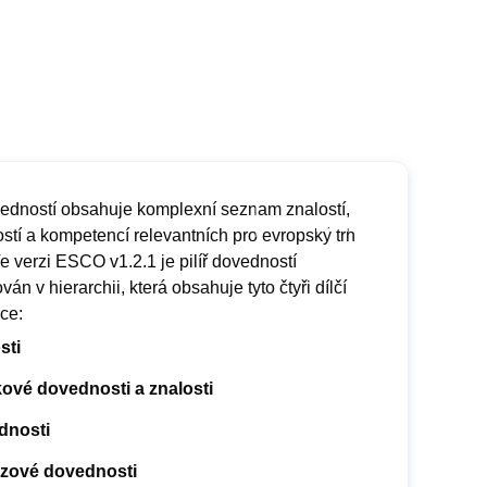
ovedností obsahuje komplexní seznam znalostí,
stí a kompetencí relevantních pro evropský trh
e verzi ESCO v1.2.1 je pilíř dovedností
ován v hierarchii, která obsahuje tyto čtyři dílčí
ace:
sti
ové dovednosti a znalosti
dnosti
zové dovednosti