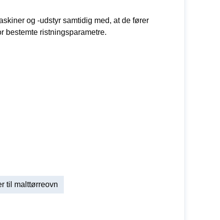
skiner og -udstyr samtidig med, at de fører
for bestemte ristningsparametre.
r til malttørreovn