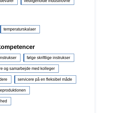
ødevarer
vedligeholde industriovne
temperaturskalaer
kompetencer
instrukser
følge skriftlige instrukser
e og samarbejde med kolleger
dere
servicere på en fleksibel måde
areproduktionen
ghed