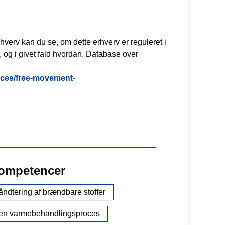
erv kan du se, om dette erhverv er reguleret i
og i givet fald hvordan. Database over
vices/free-movement-
kompetencer
håndtering af brændbare stoffer
 en varmebehandlingsproces