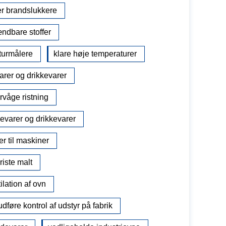
er brandslukkere
ndbare stoffer
turmålere
klare høje temperaturer
arer og drikkevarer
rvåge ristning
devarer og drikkevarer
er til maskiner
riste malt
ilation af ovn
udføre kontrol af udstyr på fabrik