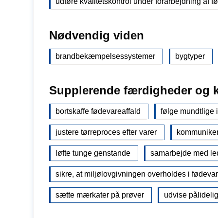
udføre kvalitetskontrol under forarbejdning af f
Nødvendig viden
brandbekæmpelsessystemer
bygtyper
Supplerende færdigheder og 
bortskaffe fødevareaffald
følge mundtlige 
justere tørreproces efter varer
kommuniker
løfte tunge genstande
samarbejde med le
sikre, at miljølovgivningen overholdes i fødev
sætte mærkater på prøver
udvise pålideli