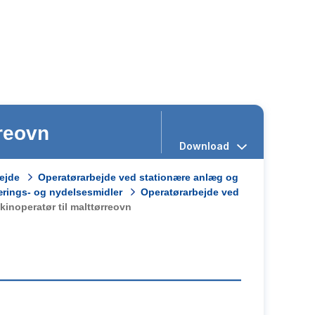
rreovn
ejde
Operatørarbejde ved stationære anlæg og
ærings- og nydelsesmidler
Operatørarbejde ved
inoperatør til malttørreovn