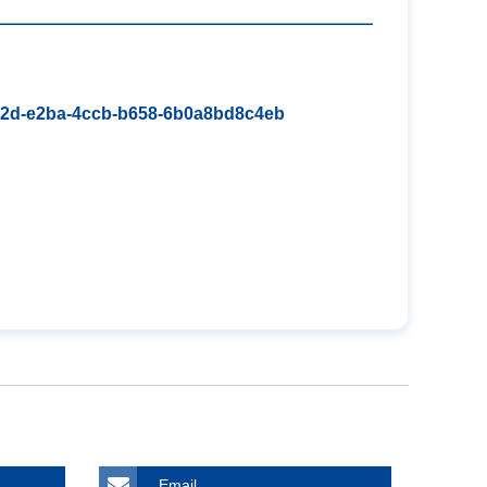
ab2d-e2ba-4ccb-b658-6b0a8bd8c4eb
Email