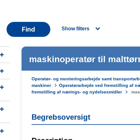
Find
Show filters
maskinoperatør til malttø
Operatør- og monteringsarbejde samt transportarb
maskiner
Operatørarbejde ved fremstilling af n
fremstilling af nærings- og nydelsesmidler
mask
Begrebsoversigt