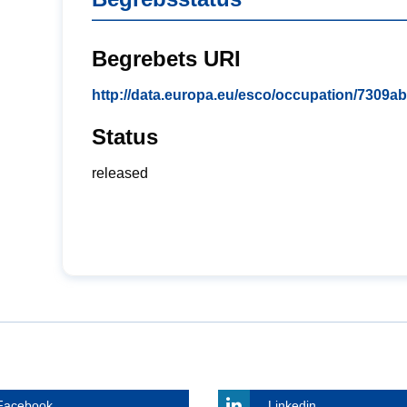
Begrebets URI
http://data.europa.eu/esco/occupation/7309
Status
released
Facebook
Linkedin