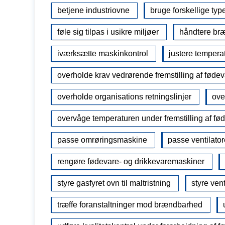
betjene industriovne
bruge forskellige typ
føle sig tilpas i usikre miljøer
håndtere bræ
iværksætte maskinkontrol
justere tempera
overholde krav vedrørende fremstilling af fødev
overholde organisations retningslinjer
ove
overvåge temperaturen under fremstilling af fø
passe omrøringsmaskine
passe ventilator
rengøre fødevare- og drikkevaremaskiner
styre gasfyret ovn til maltristning
styre vent
træffe foranstaltninger mod brændbarhed