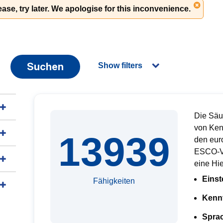
ase, try later. We apologise for this inconvenience.
Suchen
Show filters
Die Säu
von Ken
13939
den euro
ESCO-Ve
eine Hie
Einst
Fähigkeiten
Kenn
Sprac