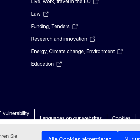
Live, work, travel in the EU
Law
Funding, Tenders
Research and innovation
Energy, Climate change, Environment
Education
 vulnerability
Languages on our websites
Cookies
hren Sie
Alle Cookies akzeptieren
Nur u