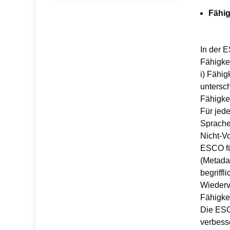
Fähig
In der E
Fähigke
i) Fähi
untersc
Fähigke
Für jed
Sprache
Nicht-V
ESCO für
(Metadat
begriff
Wiederv
Fähigkei
Die ESC
verbesse