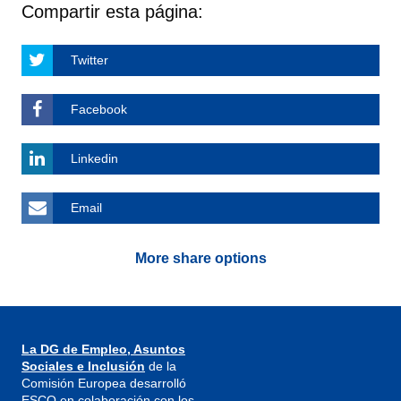
Compartir esta página:
Twitter
Facebook
Linkedin
Email
More share options
La DG de Empleo, Asuntos
Sociales e Inclusión
de la
Comisión Europea desarrolló
ESCO en colaboración con los