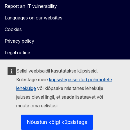
Report an IT vulnerability
Languages on our websites
Cookies
Privacy policy
Legal notice
Sellel veebisaidil kasutatakse küpsiseid.
Külastage meie
küpsistega seotud põhimõtete
lehekülge
või klõpsake mis tahes lehekülje
jaluses oleval lingil, et saada lisateavet või
muuta oma eelistusi.
Nõustun kõigi küpsistega