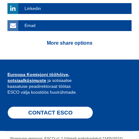
Linkedin
Email
More share options
Euroopa Komisjoni tööhõive,
sotsiaalküsimuste
ja sotsiaalse
kaasatuse peadirektoraat töötas
ESCO välja koostöös huvirühmade.
CONTACT ESCO
Praegune versioon: ESCO v1.2 (Viimati ajakohastatud 15/05/2024)