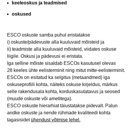
keeleoskus ja teadmised
oskused
ESCO oskuste samba puhul eristatakse
i) oskuste/pädevuste alla kuuluvaid mõisteid ja
ii) teadmiste alla kuuluvaid mõisteid, viidates oskuse
liigile. Oskusi ja pädevusi ei eristata.
Iga selline mõiste sisaldab ESCOs kasutusel olevas
28 keeles ühte eelisterminit ning mitut mitte-eelisterminit.
ESCOs on esitatud ka selgitus (metaandmed) iga
oskuseprofiili kohta, näiteks oskuse kirjeldus, märkus
selle rakendusala kohta, korduskasutatavus ja seosed
(muude oskuste või ametitega).
ESCO oskuste hierarhiat täiustatakse pidevalt. Palun
andke oskuste ja nende rühmade kvaliteedi kohta
tagasisidet
ühendust võtmise lehel.