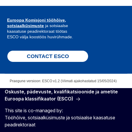
Euroopa Komisjoni tööhõive,
sotsiaalküsimuste
ja sotsiaalse
kaasatuse peadirektoraat töötas
ESCO välja koostöös huvirühmade.
CONTACT ESCO
Praegune versioon: ESCO v1.2 (Viimati ajakohastatud 15/05/2024)
Oskuste, pädevuste, kvalifikatsioonide ja ametite
Euroopa klassifikaator (ESCO)
This site is co-managed by:
Tööhõive, sotsiaalküsimuste ja sotsiaalse kaasatuse
peadirektoraat