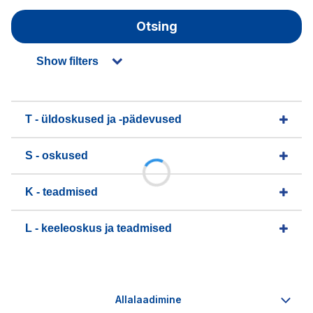
Otsing
Show filters
T - üldoskused ja -pädevused
S - oskused
K - teadmised
L - keeleoskus ja teadmised