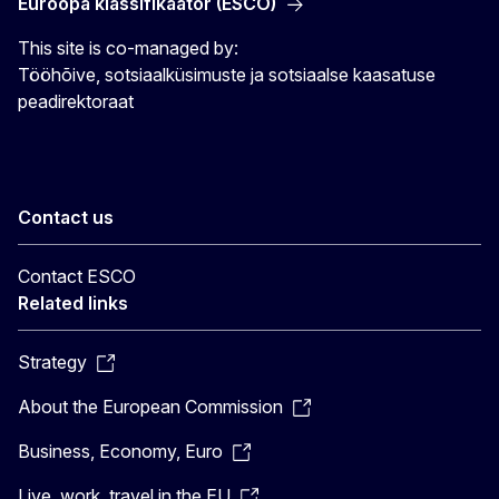
Euroopa klassifikaator (ESCO)
This site is co-managed by:
Tööhõive, sotsiaalküsimuste ja sotsiaalse kaasatuse
peadirektoraat
Contact us
Contact ESCO
Related links
Strategy
About the European Commission
Business, Economy, Euro
Live, work, travel in the EU