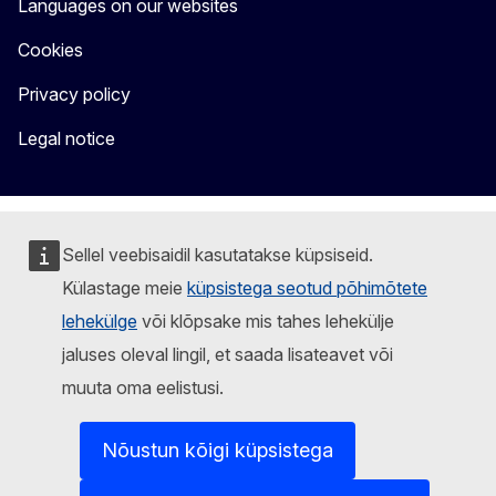
Languages on our websites
Cookies
Privacy policy
Legal notice
Sellel veebisaidil kasutatakse küpsiseid.
Külastage meie
küpsistega seotud põhimõtete
lehekülge
või klõpsake mis tahes lehekülje
jaluses oleval lingil, et saada lisateavet või
muuta oma eelistusi.
Nõustun kõigi küpsistega