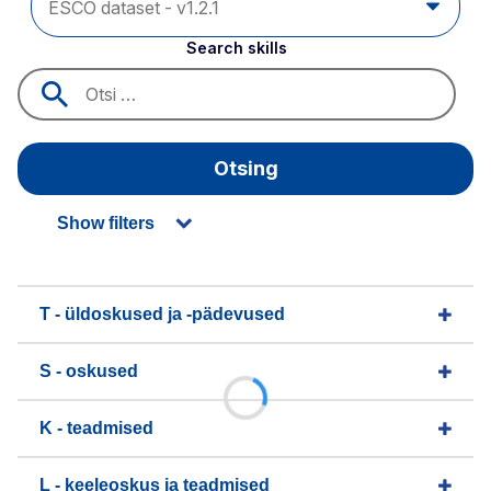
Search skills
Otsing
Show filters
T - üldoskused ja -pädevused
S - oskused
K - teadmised
L - keeleoskus ja teadmised