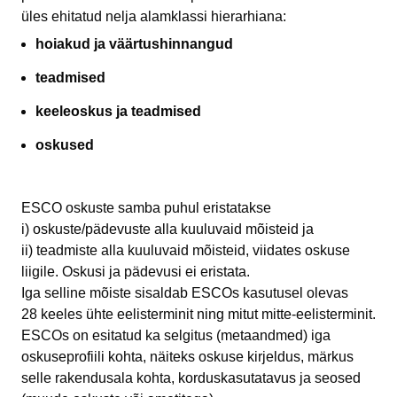
üles ehitatud nelja alamklassi hierarhiana:
hoiakud ja väärtushinnangud
teadmised
keeleoskus ja teadmised
oskused
ESCO oskuste samba puhul eristatakse
i) oskuste/pädevuste alla kuuluvaid mõisteid ja
ii) teadmiste alla kuuluvaid mõisteid, viidates oskuse
liigile. Oskusi ja pädevusi ei eristata.
Iga selline mõiste sisaldab ESCOs kasutusel olevas
28 keeles ühte eelisterminit ning mitut mitte-eelisterminit.
ESCOs on esitatud ka selgitus (metaandmed) iga
oskuseprofiili kohta, näiteks oskuse kirjeldus, märkus
selle rakendusala kohta, korduskasutatavus ja seosed