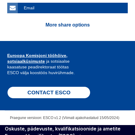
Email
More share options
Euroopa Komisjoni tööhõive,
sotsiaalküsimuste
ja sotsiaalse
kaasatuse peadirektoraat töötas
ESCO välja koostöös huvirühmade.
CONTACT ESCO
Praegune versioon: ESCO v1.2 (Viimati ajakohastatud 15/05/2024)
Oskuste, pädevuste, kvalifikatsioonide ja ametite