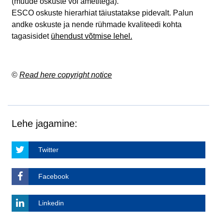
(muude oskuste või ametitega).
ESCO oskuste hierarhiat täiustatakse pidevalt. Palun
andke oskuste ja nende rühmade kvaliteedi kohta
tagasisidet
ühendust võtmise lehel.
©
Read here copyright notice
Lehe jagamine:
Twitter
Facebook
Linkedin