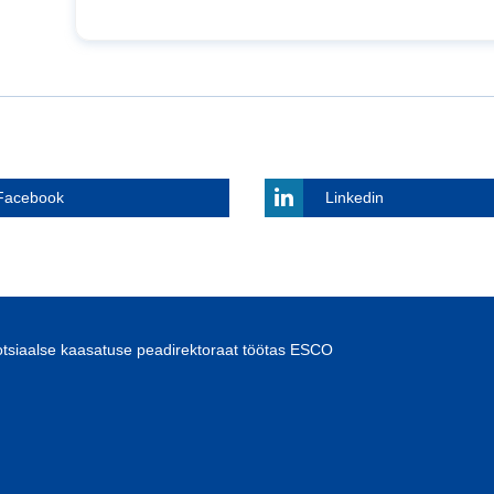
Facebook
Linkedin
otsiaalse kaasatuse peadirektoraat töötas ESCO