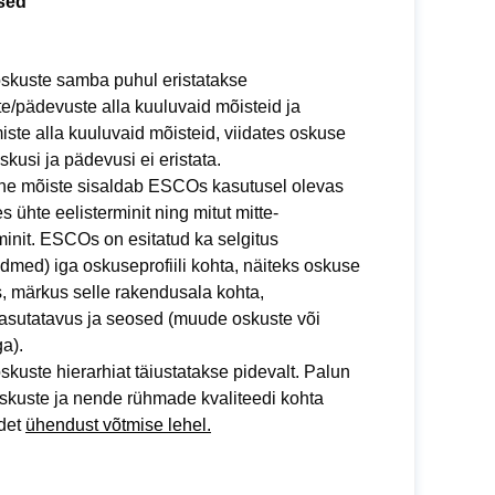
sed
kuste samba puhul eristatakse
te/pädevuste alla kuuluvaid mõisteid ja
miste alla kuuluvaid mõisteid, viidates oskuse
 Oskusi ja pädevusi ei eristata.
line mõiste sisaldab ESCOs kasutusel olevas
s ühte eelisterminit ning mitut mitte-
minit. ESCOs on esitatud ka selgitus
med) iga oskuseprofiili kohta, näiteks oskuse
s, märkus selle rakendusala kohta,
asutatavus ja seosed (muude oskuste või
a).
uste hierarhiat täiustatakse pidevalt. Palun
skuste ja nende rühmade kvaliteedi kohta
idet
ühendust võtmise lehel.