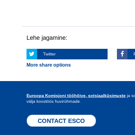
Lehe jagamine:
Twitter
More share options
Euroopa Komisjoni tööhõive, sotsiaalküsimuste
ja s
välja koostöös huvirühmade.
CONTACT ESCO