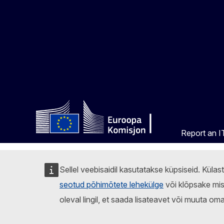
Report an IT
Sellel veebisaidil kasutatakse küpsiseid. Küla
seotud põhimõtete lehekülge
või klõpsake mis
oleval lingil, et saada lisateavet või muuta oma 