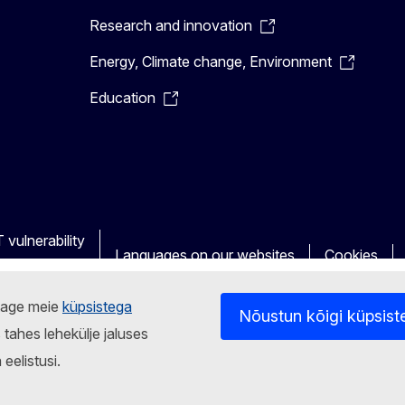
Research and innovation
Energy, Climate change, Environment
Education
 vulnerability
Languages on our websites
Cookies
stage meie
küpsistega
Nõustun kõigi küpsist
 tahes lehekülje jaluses
eelistusi.