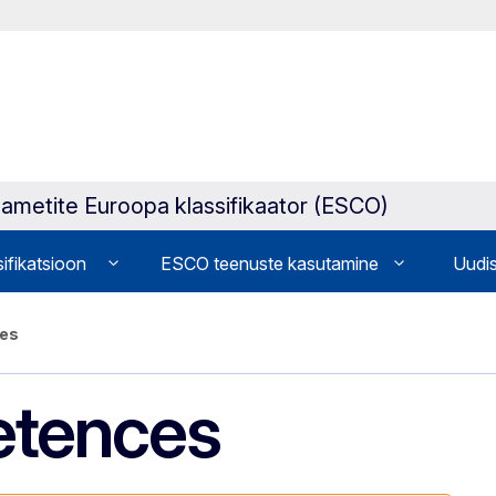
a ametite Euroopa klassifikaator (ESCO)
sifikatsioon
ESCO teenuste kasutamine
Uudis
ces
etences