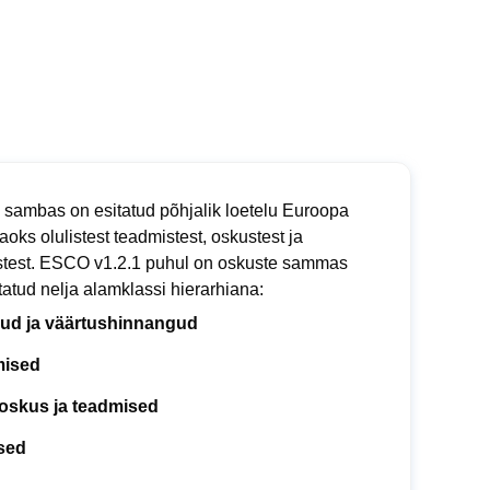
 sambas on esitatud põhjalik loetelu Euroopa
jaoks olulistest teadmistest, oskustest ja
test. ESCO v1.2.1 puhul on oskuste sammas
tatud nelja alamklassi hierarhiana:
ud ja väärtushinnangud
mised
oskus ja teadmised
sed