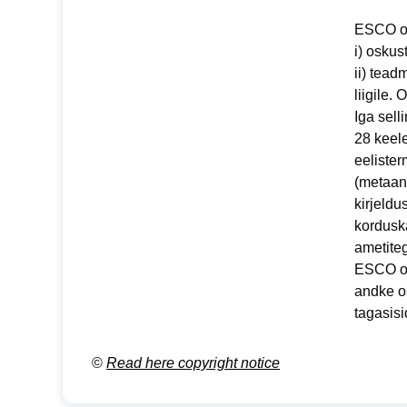
ESCO os
i) oskus
ii) tead
liigile.
Iga sel
28 keele
eelister
(metaand
kirjeldu
kordusk
ametiteg
ESCO osk
andke o
tagasis
©
Read here copyright notice