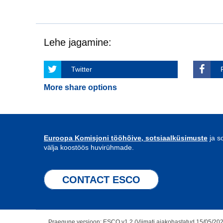
Lehe jagamine:
Twitter
More share options
Euroopa Komisjoni tööhõive, sotsiaalküsimuste
ja s
välja koostöös huvirühmade.
CONTACT ESCO
Praegune versioon: ESCO v1.2 (Viimati ajakohastatud 15/05/20