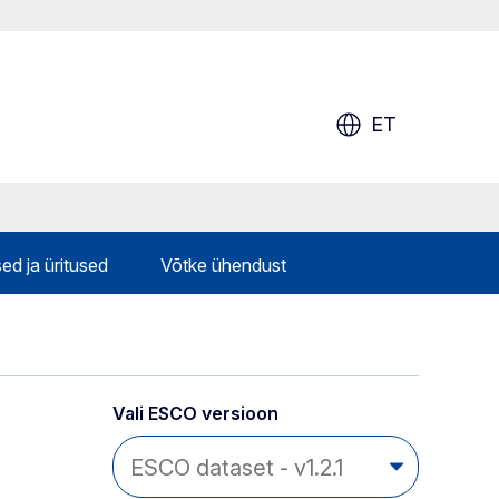
ET
ed ja üritused
Võtke ühendust
Vali ESCO versioon 