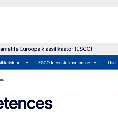
a ametite Euroopa klassifikaator (ESCO)
sifikatsioon
ESCO teenuste kasutamine
Uudis
ces
etences