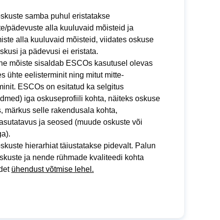
kuste samba puhul eristatakse
te/pädevuste alla kuuluvaid mõisteid ja
miste alla kuuluvaid mõisteid, viidates oskuse
 Oskusi ja pädevusi ei eristata.
line mõiste sisaldab ESCOs kasutusel olevas
s ühte eelisterminit ning mitut mitte-
minit. ESCOs on esitatud ka selgitus
med) iga oskuseprofiili kohta, näiteks oskuse
s, märkus selle rakendusala kohta,
asutatavus ja seosed (muude oskuste või
a).
uste hierarhiat täiustatakse pidevalt. Palun
skuste ja nende rühmade kvaliteedi kohta
idet
ühendust võtmise lehel.