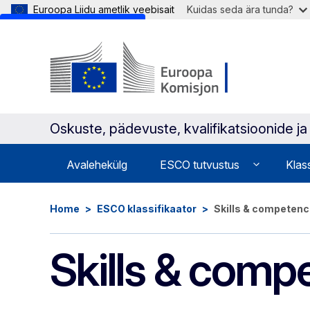
Euroopa Liidu ametlik veebisait
Kuidas seda ära tunda?
Skip to main content
Oskuste, pädevuste, kvalifikatsioonide j
Avalehekülg
ESCO tutvustus
Klas
Home
ESCO klassifikaator
Skills & competen
Skills & comp