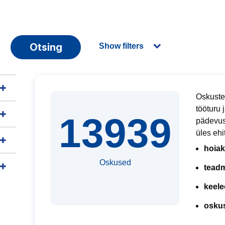
Otsing
Show filters
Oskuste
tööturu 
13939
pädevus
üles ehi
hoiak
Oskused
tead
keele
osku