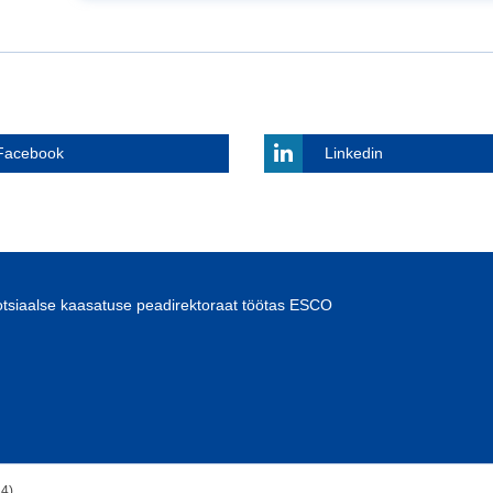
Facebook
Linkedin
otsiaalse kaasatuse peadirektoraat töötas ESCO
24)