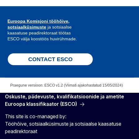
Euroopa Komisjoni tööhõive,
sotsiaalküsimuste
ja sotsiaalse
kaasatuse peadirektoraat töötas
ESCO välja koostöös huvirühmade.
CONTACT ESCO
Praegune versioon: ESCO v1.2 (Viimati ajakohastatud 15/05/2024)
Oskuste, pädevuste, kvalifikatsioonide ja ametite
Euroopa klassifikaator (ESCO)
This site is co-managed by:
Tööhõive, sotsiaalküsimuste ja sotsiaalse kaasatuse
peadirektoraat