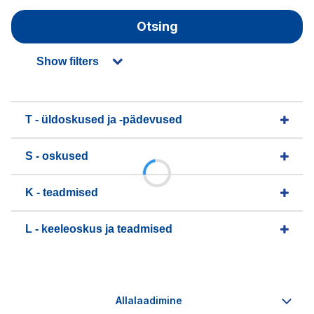
Otsing
Show filters
T - üldoskused ja -pädevused
S - oskused
K - teadmised
L - keeleoskus ja teadmised