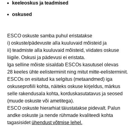
keeleoskus ja teadmised
oskused
ESCO oskuste samba puhul eristatakse
i) oskuste/pädevuste alla kuuluvaid mõisteid ja
ii) teadmiste alla kuuluvaid mõisteid, viidates oskuse
liigile. Oskusi ja pädevusi ei eristata.
Iga selline mõiste sisaldab ESCOs kasutusel olevas
28 keeles ühte eelisterminit ning mitut mitte-eelisterminit.
ESCOs on esitatud ka selgitus (metaandmed) iga
oskuseprofiili kohta, näiteks oskuse kirjeldus, märkus
selle rakendusala kohta, korduskasutatavus ja seosed
(muude oskuste või ametitega).
ESCO oskuste hierarhiat täiustatakse pidevalt. Palun
andke oskuste ja nende rühmade kvaliteedi kohta
tagasisidet
ühendust võtmise lehel.