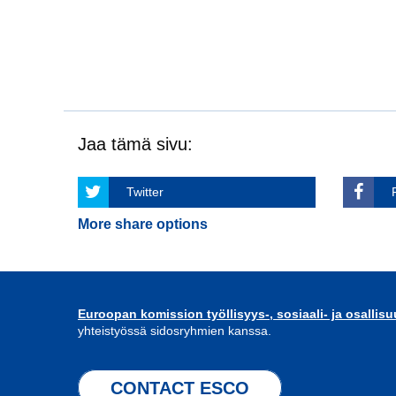
Jaa tämä sivu:
Twitter
More share options
Euroopan komission työllisyys-, sosiaali- ja osallis
yhteistyössä sidosryhmien kanssa.
CONTACT ESCO