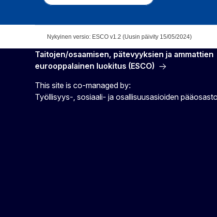
Nykyinen versio: ESCO v1.2 (Uusin päivity 15/05/2024)
Taitojen/osaamisen, pätevyyksien ja ammattien
eurooppalainen luokitus (ESCO)
This site is co-managed by:
Työllisyys-, sosiaali- ja osallisuusasioiden pääosast