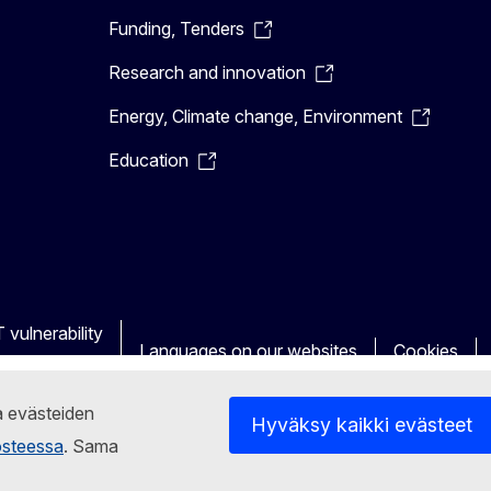
Funding, Tenders
Research and innovation
Energy, Climate change, Environment
Education
 vulnerability
Languages on our websites
Cookies
ja evästeiden
Hyväksy kaikki evästeet
osteessa
. Sama