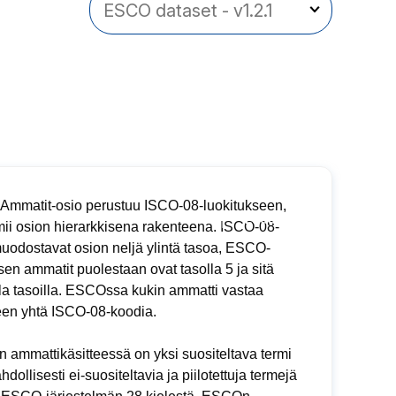
mmatit-osio perustuu ISCO-08-luokitukseen,
mii osion hierarkkisena rakenteena. ISCO-08-
muodostavat osion neljä ylintä tasoa, ESCO-
sen ammatit puolestaan ovat tasolla 5 ja sitä
la tasoilla. ESCOssa kukin ammatti vastaa
een yhtä ISCO-08-koodia.
 ammattikäsitteessä on yksi suositeltava termi
dollisesti ei-suositeltavia ja piilotettuja termejä