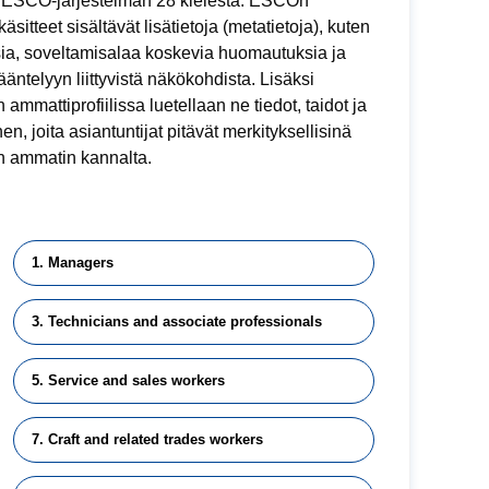
n ESCO-järjestelmän 28 kielestä. ESCOn
äsitteet sisältävät lisätietoja (metatietoja), kuten
ia, soveltamisalaa koskevia huomautuksia ja
sääntelyyn liittyvistä näkökohdista. Lisäksi
 ammattiprofiilissa luetellaan ne tiedot, taidot ja
n, joita asiantuntijat pitävät merkityksellisinä
n ammatin kannalta.
1. Managers
3. Technicians and associate professionals
5. Service and sales workers
7. Craft and related trades workers