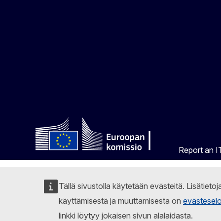
Report an IT
Tällä sivustolla käytetään evästeitä. Lisätieto
käyttämisestä ja muuttamisesta on
evästesel
linkki löytyy jokaisen sivun alalaidasta.