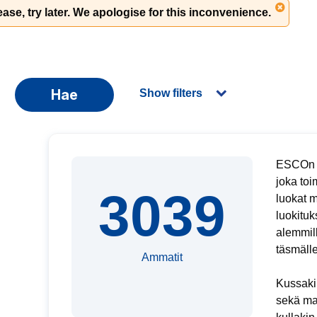
ase, try later. We apologise for this inconvenience.
Hae
Show filters
ESCOn A
joka toi
3039
luokat 
luokituk
alemmil
täsmäll
Ammatit
Kussakin
sekä mah