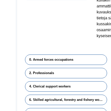
kullaki
ammattik
kuvauks
tietoja 
kussakin
osaamine
kyseise
0. Armed forces occupations
2. Professionals
4. Clerical support workers
6. Skilled agricultural, forestry and fishery workers