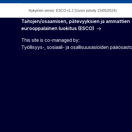
Nykyinen versio: ESCO v1.2 (Uusin päivity 15/05/2024)
Taitojen/osaamisen, pätevyyksien ja ammattien
eurooppalainen luokitus (ESCO)
This site is co-managed by:
Työllisyys-, sosiaali- ja osallisuusasioiden pääosast