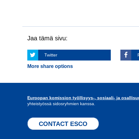
Jaa tämä sivu:
Twitter
More share options
Euroopan komission työllisyys-, sosiaali- ja osallis
yhteistyössä sidosryhmien kanssa.
CONTACT ESCO