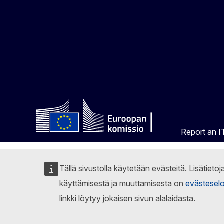
Report an IT
Tällä sivustolla käytetään evästeitä. Lisätieto
käyttämisestä ja muuttamisesta on
evästesel
linkki löytyy jokaisen sivun alalaidasta.