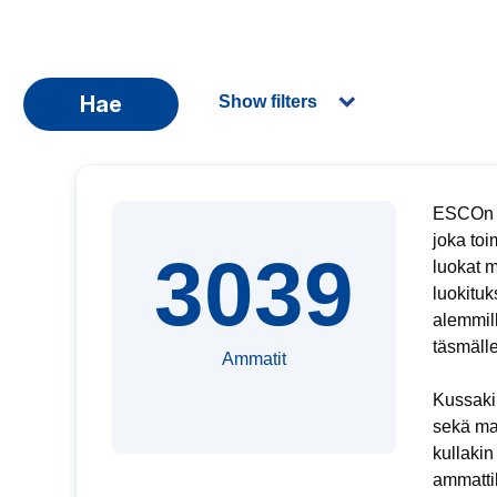
Hae
Show filters
ESCOn A
joka toi
3039
luokat 
luokituk
alemmil
täsmäll
Ammatit
Kussakin
sekä mah
kullaki
ammattik