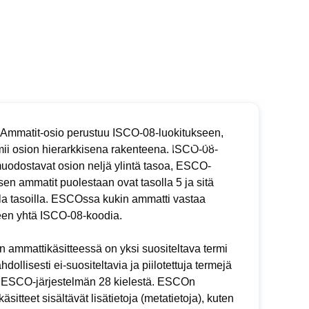
mmatit-osio perustuu ISCO-08-luokitukseen,
mii osion hierarkkisena rakenteena. ISCO-08-
muodostavat osion neljä ylintä tasoa, ESCO-
sen ammatit puolestaan ovat tasolla 5 ja sitä
la tasoilla. ESCOssa kukin ammatti vastaa
een yhtä ISCO-08-koodia.
 ammattikäsitteessä on yksi suositeltava termi
dollisesti ei-suositeltavia ja piilotettuja termejä
n ESCO-järjestelmän 28 kielestä. ESCOn
äsitteet sisältävät lisätietoja (metatietoja), kuten