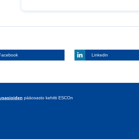
Facebook
Linkedin
uusasioiden
pääosasto kehitti ESCOn