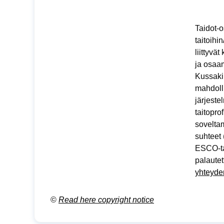
Taidot-o
taitoihin
liittyvä
ja osaam
Kussakin
mahdolli
järjest
taitopro
sovelta
suhteet 
ESCO-tai
palautet
yhteyde
©
Read here copyright notice