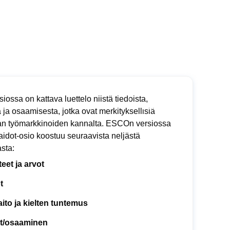
siossa on kattava luettelo niistä tiedoista,
a ja osaamisesta, jotka ovat merkityksellisiä
n työmarkkinoiden kannalta. ESCOn versiossa
aidot-osio koostuu seuraavista neljästä
sta:
eet ja arvot
t
taito ja kielten tuntemus
ot/osaaminen