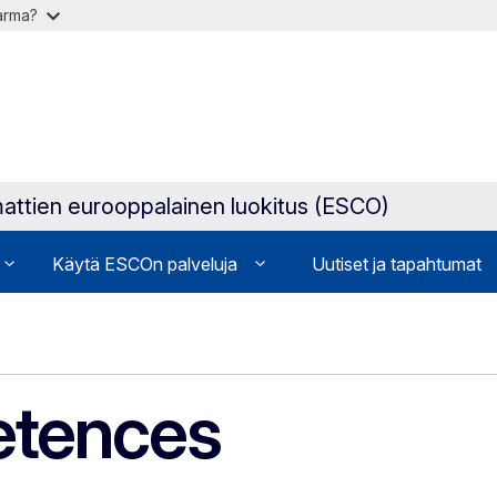
varma?
attien eurooppalainen luokitus (ESCO)
Käytä ESCOn palveluja
Uutiset ja tapahtumat
etences