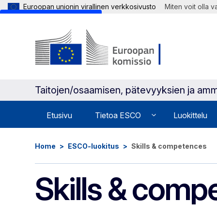
Euroopan unionin virallinen verkkosivusto
Miten voit olla 
Skip to main content
Taitojen/osaamisen, pätevyyksien ja amm
Etusivu
Tietoa ESCO
Luokittelu
Home
ESCO-luokitus
Skills & competences
Skills & comp