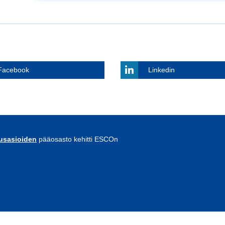
Facebook
Linkedin
uusasioiden
pääosasto kehitti ESCOn