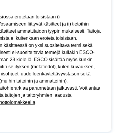
siossa erotetaan toisistaan i)
/osaamiseen liittyvät käsitteet ja ii) tietoihin
t käsitteet ammattitaidon tyypin mukaisesti. Taitoja
ista ei kuitenkaan eroteta toisistaan.
 käsitteessä on yksi suositeltava termi sekä
sesti ei-suositeltavia termejä kullakin ESCO-
elmän 28 kielellä. ESCO sisältää myös kunkin
fiilin selityksen (metatiedot), kuten kuvauksen,
misohjeet, uudelleenkäytettävyystason sekä
(muihin taitoihin ja ammatteihin).
tohierarkiaa parannetaan jatkuvasti. Voit antaa
ta taitojen ja taitoryhmien laadusta
nottolomakkeella
.