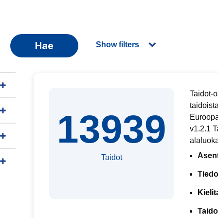
Hae
Show filters
Taidot-o
taidoist
13939
Euroopa
v1.2.1 T
alaluoka
Asent
Taidot
Tiedo
Kieli
Taid