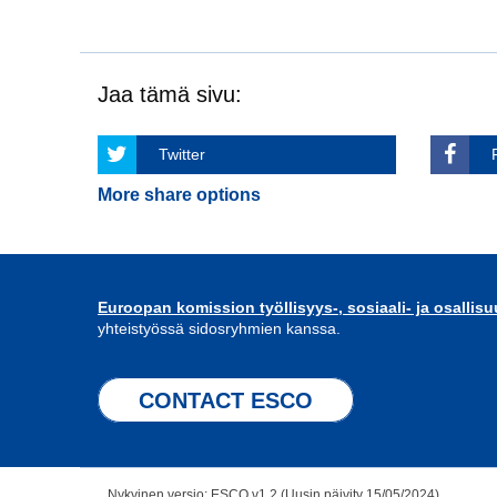
Jaa tämä sivu:
Twitter
More share options
Euroopan komission työllisyys-, sosiaali- ja osallis
yhteistyössä sidosryhmien kanssa.
CONTACT ESCO
Nykyinen versio: ESCO v1.2 (Uusin päivity 15/05/2024)