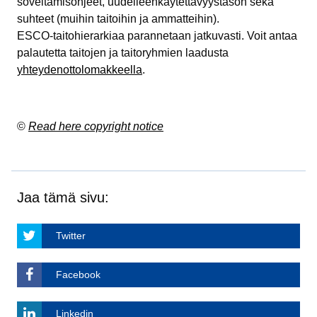
soveltamisohjeet, uudelleenkäytettävyystason sekä
suhteet (muihin taitoihin ja ammatteihin).
ESCO-taitohierarkiaa parannetaan jatkuvasti. Voit antaa
palautetta taitojen ja taitoryhmien laadusta
yhteydenottolomakkeella
.
©
Read here copyright notice
Jaa tämä sivu:
Twitter
Facebook
Linkedin