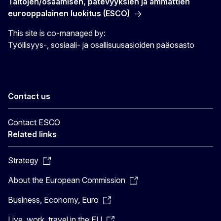
Taitojen/osaamisen, pätevyyksien ja ammattien
eurooppalainen luokitus (ESCO)
This site is co-managed by:
Työllisyys-, sosiaali- ja osallisuusasioiden pääosasto
Contact us
Contact ESCO
Related links
Strategy
About the European Commission
Business, Economy, Euro
Live, work, travel in the EU