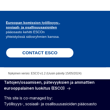
Euroopan komission työllisyys-,
sosiaali- ja osallisuusasioiden
pääosasto kehitti ESCOn
yhteistyössä sidosryhmien kanssa.
CONTACT ESCO
Nykyinen versio: ESCO v1.2 (Uusin päivity 15/05/2024)
Taitojen/osaamisen, pätevyyksien ja ammattien
eurooppalainen luokitus (ESCO)
This site is co-managed by:
Työllisyys-, sosiaali- ja osallisuusasioiden pääosasto