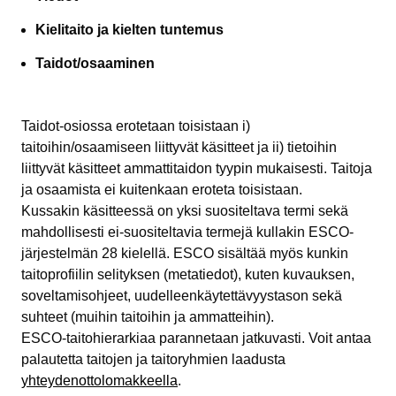
Kielitaito ja kielten tuntemus
Taidot/osaaminen
Taidot-osiossa erotetaan toisistaan i)
taitoihin/osaamiseen liittyvät käsitteet ja ii) tietoihin
liittyvät käsitteet ammattitaidon tyypin mukaisesti. Taitoja
ja osaamista ei kuitenkaan eroteta toisistaan.
Kussakin käsitteessä on yksi suositeltava termi sekä
mahdollisesti ei-suositeltavia termejä kullakin ESCO-
järjestelmän 28 kielellä. ESCO sisältää myös kunkin
taitoprofiilin selityksen (metatiedot), kuten kuvauksen,
soveltamisohjeet, uudelleenkäytettävyystason sekä
suhteet (muihin taitoihin ja ammatteihin).
ESCO-taitohierarkiaa parannetaan jatkuvasti. Voit antaa
palautetta taitojen ja taitoryhmien laadusta
yhteydenottolomakkeella
.