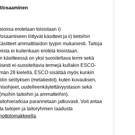
ot/osaaminen
siossa erotetaan toisistaan i)
/osaamiseen liittyvät käsitteet ja ii) tietoihin
t käsitteet ammattitaidon tyypin mukaisesti. Taitoja
ista ei kuitenkaan eroteta toisistaan.
 käsitteessä on yksi suositeltava termi sekä
sesti ei-suositeltavia termejä kullakin ESCO-
elmän 28 kielellä. ESCO sisältää myös kunkin
fiilin selityksen (metatiedot), kuten kuvauksen,
misohjeet, uudelleenkäytettävyystason sekä
(muihin taitoihin ja ammatteihin).
tohierarkiaa parannetaan jatkuvasti. Voit antaa
ta taitojen ja taitoryhmien laadusta
nottolomakkeella
.