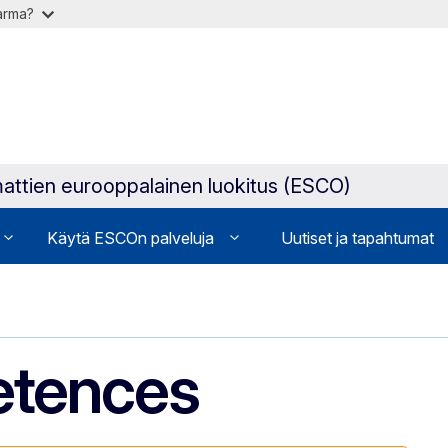
varma?
attien eurooppalainen luokitus (ESCO)
Käytä ESCOn palveluja
Uutiset ja tapahtumat
etences