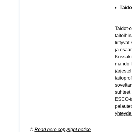
Taid
Taidot-o
taitoihin
liittyvä
ja osaam
Kussakin
mahdolli
järjest
taitopro
sovelta
suhteet 
ESCO-tai
palautet
yhteyde
©
Read here copyright notice