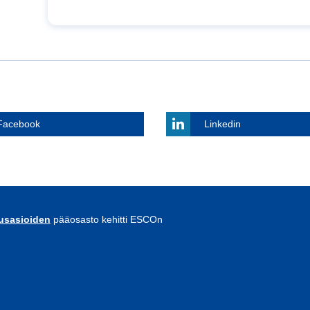
Facebook
Linkedin
uusasioiden
pääosasto kehitti ESCOn