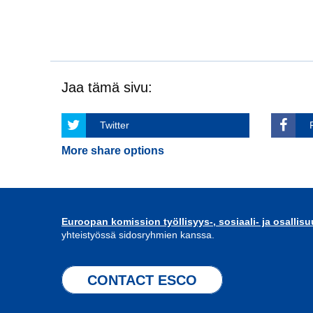
Jaa tämä sivu:
Twitter
More share options
Euroopan komission työllisyys-, sosiaali- ja osallis
yhteistyössä sidosryhmien kanssa.
CONTACT ESCO