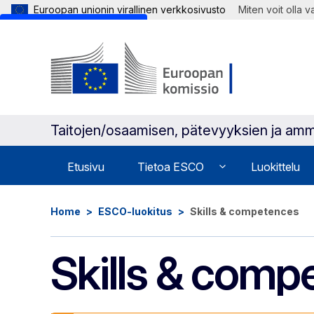
Euroopan unionin virallinen verkkosivusto
Miten voit olla 
Skip to main content
Taitojen/osaamisen, pätevyyksien ja amm
Etusivu
Tietoa ESCO
Luokittelu
Home
ESCO-luokitus
Skills & competences
Skills & comp