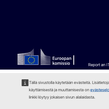
Report an IT
Tällä sivustolla käytetään evästeitä. Lisätieto
käyttämisestä ja muuttamisesta on
evästesel
linkki löytyy jokaisen sivun alalaidasta.