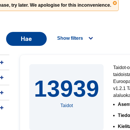
ase, try later. We apologise for this inconvenience.
Hae
Show filters
Taidot-o
taidoist
13939
Euroopa
v1.2.1 T
alaluoka
Asent
Taidot
Tiedo
Kieli