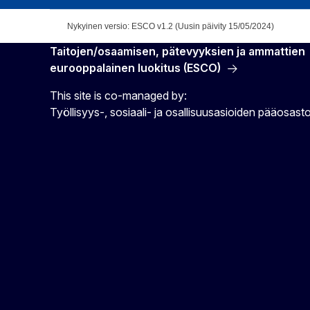
Nykyinen versio: ESCO v1.2 (Uusin päivity 15/05/2024)
Taitojen/osaamisen, pätevyyksien ja ammattien
eurooppalainen luokitus (ESCO)
This site is co-managed by:
Työllisyys-, sosiaali- ja osallisuusasioiden pääosast