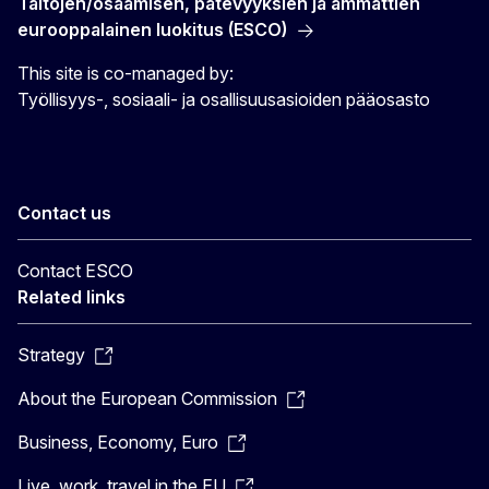
Taitojen/osaamisen, pätevyyksien ja ammattien
eurooppalainen luokitus (ESCO)
This site is co-managed by:
Työllisyys-, sosiaali- ja osallisuusasioiden pääosasto
Contact us
Contact ESCO
Related links
Strategy
About the European Commission
Business, Economy, Euro
Live, work, travel in the EU