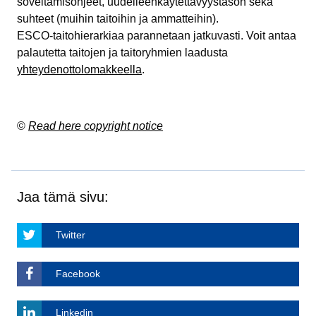
soveltamisohjeet, uudelleenkäytettävyystason sekä
suhteet (muihin taitoihin ja ammatteihin).
ESCO-taitohierarkiaa parannetaan jatkuvasti. Voit antaa
palautetta taitojen ja taitoryhmien laadusta
yhteydenottolomakkeella
.
©
Read here copyright notice
Jaa tämä sivu:
Twitter
Facebook
Linkedin