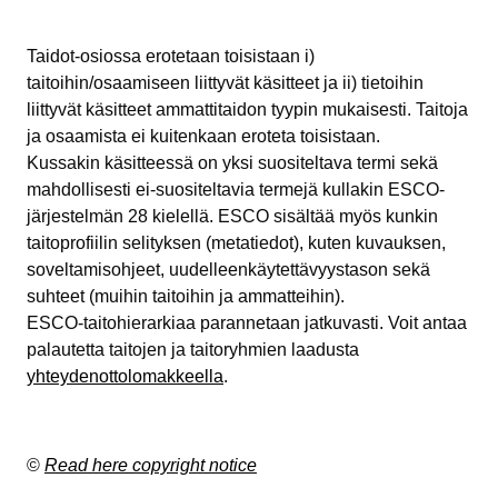
Taidot-osiossa erotetaan toisistaan i)
taitoihin/osaamiseen liittyvät käsitteet ja ii) tietoihin
liittyvät käsitteet ammattitaidon tyypin mukaisesti. Taitoja
ja osaamista ei kuitenkaan eroteta toisistaan.
Kussakin käsitteessä on yksi suositeltava termi sekä
mahdollisesti ei-suositeltavia termejä kullakin ESCO-
järjestelmän 28 kielellä. ESCO sisältää myös kunkin
taitoprofiilin selityksen (metatiedot), kuten kuvauksen,
soveltamisohjeet, uudelleenkäytettävyystason sekä
suhteet (muihin taitoihin ja ammatteihin).
ESCO-taitohierarkiaa parannetaan jatkuvasti. Voit antaa
palautetta taitojen ja taitoryhmien laadusta
yhteydenottolomakkeella
.
©
Read here copyright notice