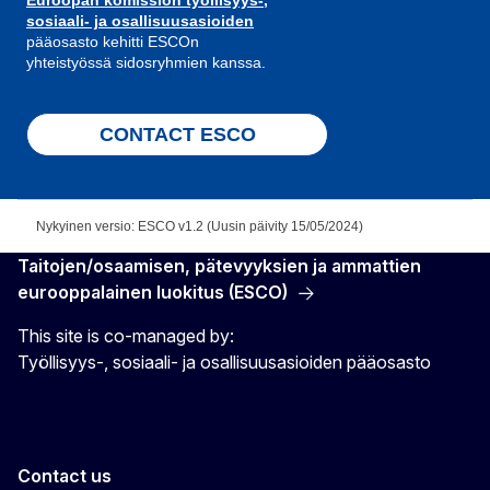
Euroopan komission työllisyys-,
sosiaali- ja osallisuusasioiden
pääosasto kehitti ESCOn
yhteistyössä sidosryhmien kanssa.
CONTACT ESCO
Nykyinen versio: ESCO v1.2 (Uusin päivity 15/05/2024)
Taitojen/osaamisen, pätevyyksien ja ammattien
eurooppalainen luokitus (ESCO)
This site is co-managed by:
Työllisyys-, sosiaali- ja osallisuusasioiden pääosasto
Contact us