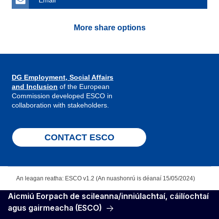
Email
More share options
DG Employment, Social Affairs
and Inclusion
of the European
Commission developed ESCO in
collaboration with stakeholders.
CONTACT ESCO
An leagan reatha: ESCO v1.2 (An nuashonrú is déanaí 15/05/2024)
Aicmiú Eorpach de scileanna/inniúlachtaí, cáilíochtaí
agus gairmeacha (ESCO)