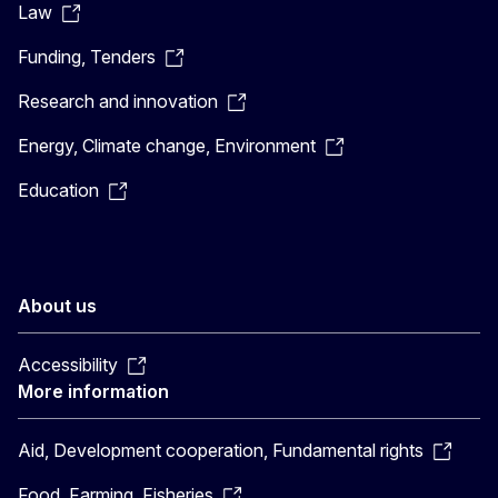
Law
Funding, Tenders
Research and innovation
Energy, Climate change, Environment
Education
About us
Accessibility
More information
Aid, Development cooperation, Fundamental rights
Food, Farming, Fisheries