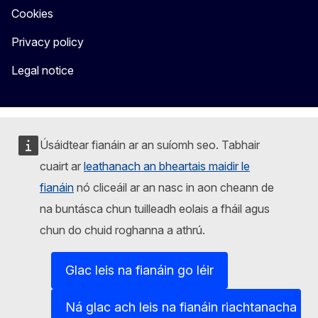
Cookies
Privacy policy
Legal notice
Úsáidtear fianáin ar an suíomh seo. Tabhair
cuairt ar
leathanach an bheartais maidir le
fianáin
nó cliceáil ar an nasc in aon cheann de
na buntásca chun tuilleadh eolais a fháil agus
chun do chuid roghanna a athrú.
Glac leis na fianáin go léir
Ná glac ach leis na fianáin riachtanacha