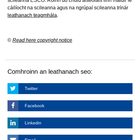
scileanna ESCO. Roinn do chuid aiseolais linn maidir le
cáilíocht na scileanna agus na ngrúpaí scileanna trínár
leathanach teagmhála
.
©
Read here copyright notice
Comhroinn an leathanach seo:
Twitter
Facebook
Linkedin