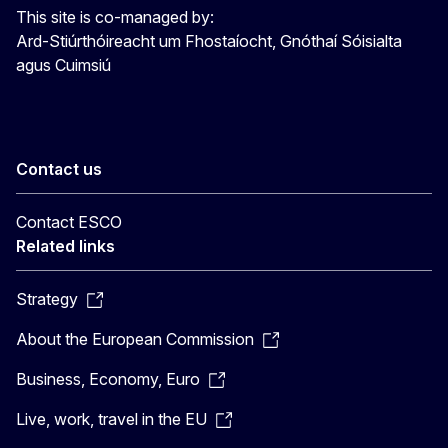
This site is co-managed by:
Ard-Stiúrthóireacht um Fhostaíocht, Gnóthaí Sóisialta
agus Cuimsiú
Contact us
Contact ESCO
Related links
Strategy
About the European Commission
Business, Economy, Euro
Live, work, travel in the EU