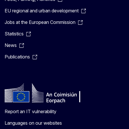
EU regional and urban development
Jobs at the European Commission
Statistics
News
Publications
Report an IT vulnerability
Languages on our websites