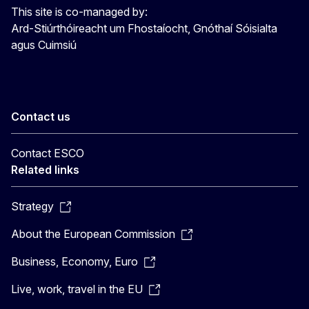
This site is co-managed by:
Ard-Stiúrthóireacht um Fhostaíocht, Gnóthaí Sóisialta
agus Cuimsiú
Contact us
Contact ESCO
Related links
Strategy
About the European Commission
Business, Economy, Euro
Live, work, travel in the EU