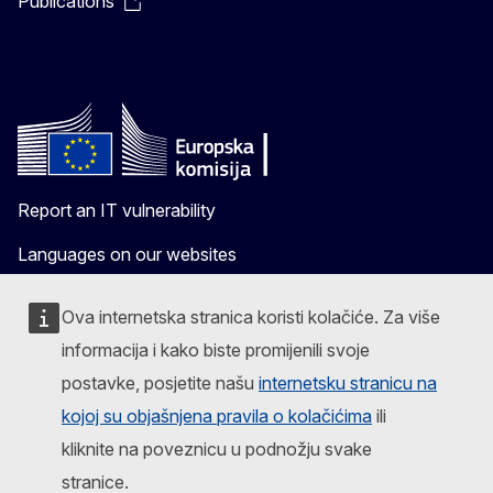
Publications
Report an IT vulnerability
Languages on our websites
Cookies
Ova internetska stranica koristi kolačiće. Za više
Privacy policy
informacija i kako biste promijenili svoje
postavke, posjetite našu
internetsku stranicu na
Legal notice
kojoj su objašnjena pravila o kolačićima
ili
kliknite na poveznicu u podnožju svake
stranice.