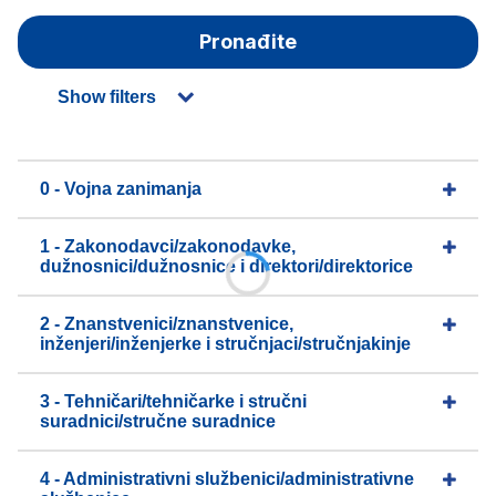
Pronađite
Show filters
0 - Vojna zanimanja
1 - Zakonodavci/zakonodavke,
dužnosnici/dužnosnice i direktori/direktorice
2 - Znanstvenici/znanstvenice,
inženjeri/inženjerke i stručnjaci/stručnjakinje
3 - Tehničari/tehničarke i stručni
suradnici/stručne suradnice
4 - Administrativni službenici/administrativne