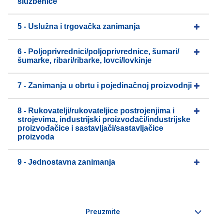
službenice
5 - Uslužna i trgovačka zanimanja
6 - Poljoprivrednici/poljoprivrednice, šumari/
šumarke, ribari/ribarke, lovci/lovkinje
7 - Zanimanja u obrtu i pojedinačnoj proizvodnji
8 - Rukovatelji/rukovateljice postrojenjima i
strojevima, industrijski proizvođači/industrijske
proizvođačice i sastavljači/sastavljačice
proizvoda
9 - Jednostavna zanimanja