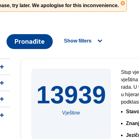
ase, try later. We apologise for this inconvenience.
Pronađite
Show filters
Stup vj
vještina
13939
rada. U 
u hijera
podklasi
Stavo
Vještine
Znan
Jezič