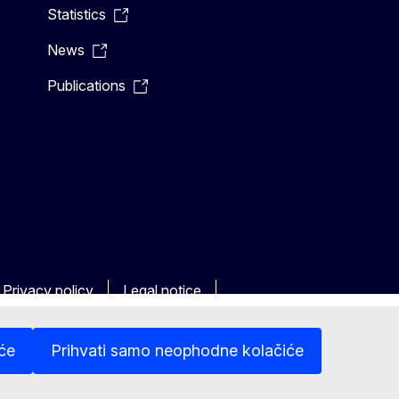
Statistics
News
Publications
Privacy policy
Legal notice
iće
Prihvati samo neophodne kolačiće