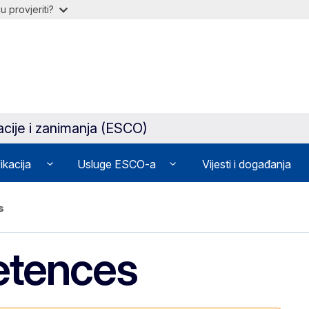
 provjeriti?
acije i zanimanja (ESCO)
ikacija
Usluge ESCO-a
Vijesti i događanja
s
etences