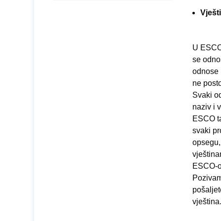
Vješt
U ESCO-o
se odnos
odnose 
ne posto
Svaki od
naziv i 
ESCO ta
svaki pr
opsegu, 
vještin
ESCO-ova
Pozivam
pošaljet
vještina