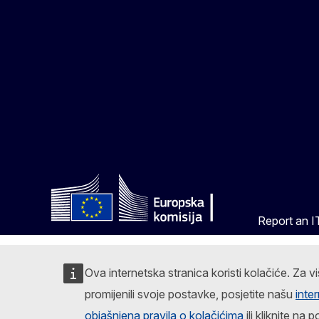
Report an IT
Ova internetska stranica koristi kolačiće. Za vi
promijenili svoje postavke, posjetite našu
inte
objašnjena pravila o kolačićima
ili kliknite n