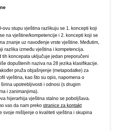
ine
vu stupu vještina razlikuju se 1. koncepti koji
e na vještine/kompetencije i 2. koncepti koji se
na znanje uz navođenje vrste vještine. Međutim,
ji razlika između vještina i kompetencija.
 tih koncepata uključuje jedan preporučeni
više dopuštenih naziva na 28 jezika klasifikacije.
kođer pruža objašnjenje (metapodatke) za
ofil vještina, kao što su opis, napomena o
širina upotrebljivosti i odnosi (s drugim
ama i zanimanjima).
 hijerarhija vještina stalno se poboljšava.
o vas da nam preko
stranice za kontakt
e svoje mišljenje o kvaliteti vještina i skupina
.