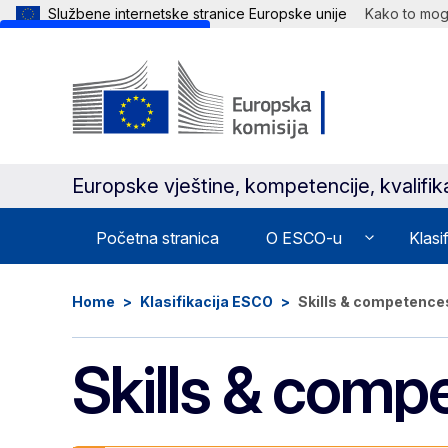
Službene internetske stranice Europske unije
Kako to mogu
Skip to main content
Europske vještine, kompetencije, kvalifik
Početna stranica
O ESCO-u
Klasif
Home
Klasifikacija ESCO
Skills & competence
Skills & comp