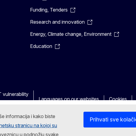
Funding, Tenders
Research and innovation
Energy, Climate change, Environment
Education
 vulnerability
Languages on our websites
Cookies
še informacija i kako biste
Prihvati sve kolač
rnetsku stranicu na kojoj su
a poveznicu u podnožju svake