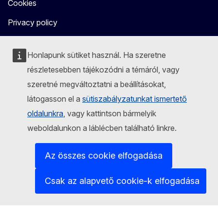
Cookies
Privacy policy
Legal notice
Honlapunk sütiket használ. Ha szeretne
részletesebben tájékozódni a témáról, vagy
szeretné megváltoztatni a beállításokat,
látogasson el a
sütiszabályzatunkat ismertető
oldalunkra
, vagy kattintson bármelyik
weboldalunkon a láblécben található linkre.
Az összes cookie elfogadása
Csak az alapvető cookie-k elfogadása