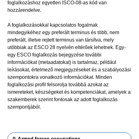
foglalkozáshoz egyetlen ISCO-08-as kód van
hozzárendelve.
A foglalkozásokkal kapcsolatos fogalmak
mindegyikéhez egy preferált terminus és több, nem
preferált, illetve rejtett terminus van társítva, mely
utóbbiak az ESCO 28 nyelvén eltérőek lehetnek. Egy-
egy ESCO foglalkozás bejegyzése további
információkat (metaadatokat) is tartalmaz, például
leírásokat, értelmező megjegyzéseket és a szabályozási
szempontokra vonatkozó információkat. Minden
foglalkozási profil felsorolja továbbá azokat az
ismereteket, készségeket és kompetenciákat, amelyek a
szakemberek szerint fontosak az adott foglalkozás
szempontjából.
0. Armed forces occupations