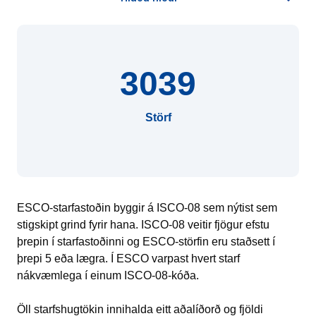
3039
Störf
ESCO-starfastoðin byggir á ISCO-08 sem nýtist sem
stigskipt grind fyrir hana. ISCO-08 veitir fjögur efstu
þrepin í starfastoðinni og ESCO-störfin eru staðsett í
þrepi 5 eða lægra. Í ESCO varpast hvert starf
nákvæmlega í einum ISCO-08-kóða.
Öll starfshugtökin innihalda eitt aðalíðorð og fjöldi