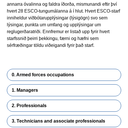
annarra óvalinna og faldra íðorða, mismunandi eftir því
hvert 28 ESCO-tungumálanna á í hlut. Hvert ESCO-starf
inniheldur viðbótarupplýsingar (lýsigögn) svo sem
lýsingar, punkta um umfang og upplýsingar um
reglugerðaratriði. Ennfremur er listað upp fyrir hvert
starfssnið þeirri þekkingu, færni og hæfni sem
sérfræðingar töldu viðeigandi fyrir það starf.
0. Armed forces occupations
1. Managers
2. Professionals
3. Technicians and associate professionals