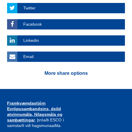
Twitter
Facebook
Linkedin
Email
More share options
Framkvæmdastjórn
Evrópusambandsins, deild
atvinnumála, félagsmála og
samþættingar
, þróaði ESCO í
samstarfi við hagsmunaaðila.