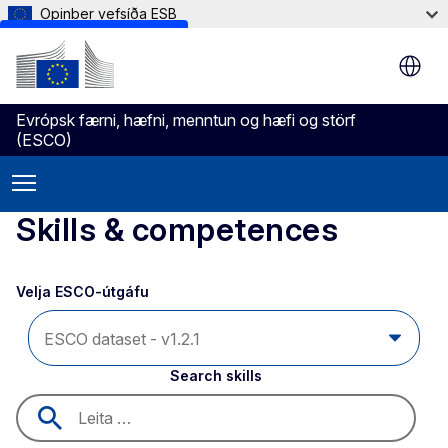
Opinber vefsíða ESB
Skip to main content
Evrópsk færni, hæfni, menntun og hæfi og störf
(ESCO)
Skills & competences
Velja ESCO-útgáfu 
Search skills