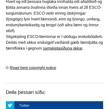
Hvert og eitt þessara hugtaka innihalda eitt aðalíðorð og
fjölda annarra óvalinna íðorða innan hvers af 28 ESCO-
tungumálunum. ESCO veitir einnig útskýringar
(lýsigögn) fyrir hvert færnisnið, eins og lýsingu, umfang,
endurnýtanleikastig og tengsl (við aðra færni og önnur
störf).
Stigskipting ESCO-færninnar er í stöðugu endurbótaferli.
Deildu með okkur endurgjöf varðandi gæði færniþátta og
færniflokka í gegnum
samskiptasíðuna okkar
.
©
Read here copyright notice
Deila þessari síðu:
Twitter