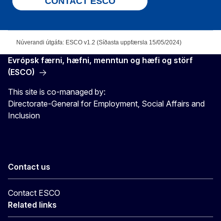
CONTACT ESCO
Núverandi útgáfa: ESCO v1.2 (Síðasta uppfærsla 15/05/2024)
Evrópsk færni, hæfni, menntun og hæfi og störf
(ESCO)
This site is co-managed by:
Directorate-General for Employment, Social Affairs and
Inclusion
Contact us
Contact ESCO
Related links