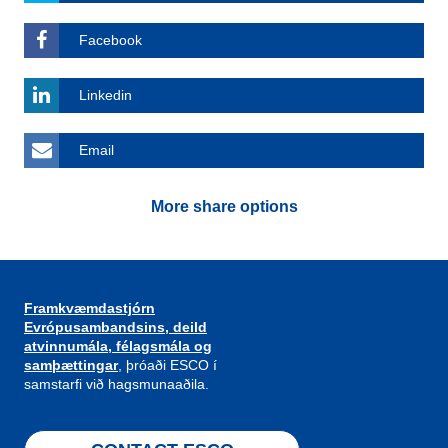
Facebook
Linkedin
Email
More share options
Framkvæmdastjórn
Evrópusambandsins, deild
atvinnumála, félagsmála og
samþættingar
, þróaði ESCO í
samstarfi við hagsmunaaðila.