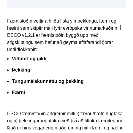
Færnistoðin veitir alhliða lista yfir þekkingu, færni og
hæfni sem skiptir máli fyrir evrópska vinnumarkaðinn. Í
ESCO v1.2.1 er færnistoðin byggð upp með
stigskiptingu sem hefur að geyma eftirfarandi fjórar
undirflokkanir:
Viðhorf og gildi
Þekking
Tungumálakunnáttu og þekking
Færni
ESCO-færnistoðin aðgreinir milli i) færni-/hæfnihugtaka
og ii) þekkingarhugataka með því að tiltaka færnitegund.
Það er hins vegar engin aðgreining milli færni og hæfni.