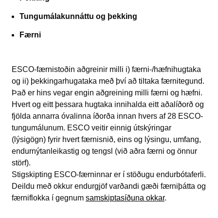
Tungumálakunnáttu og þekking
Færni
ESCO-færnistoðin aðgreinir milli i) færni-/hæfnihugtaka
og ii) þekkingarhugataka með því að tiltaka færnitegund.
Það er hins vegar engin aðgreining milli færni og hæfni.
Hvert og eitt þessara hugtaka innihalda eitt aðalíðorð og
fjölda annarra óvalinna íðorða innan hvers af 28 ESCO-
tungumálunum. ESCO veitir einnig útskýringar
(lýsigögn) fyrir hvert færnisnið, eins og lýsingu, umfang,
endurnýtanleikastig og tengsl (við aðra færni og önnur
störf).
Stigskipting ESCO-færninnar er í stöðugu endurbótaferli.
Deildu með okkur endurgjöf varðandi gæði færniþátta og
færniflokka í gegnum
samskiptasíðuna okkar
.