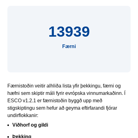
13939
Færni
Færnistoðin veitir alhliða lista yfir þekkingu, færni og
hæfni sem skiptir máli fyrir evrópska vinnumarkaðinn. Í
ESCO v1.2.1 er færnistoðin byggð upp með
stigskiptingu sem hefur að geyma eftirfarandi fjórar
undirflokkanir:
Viðhorf og gildi
Þekking