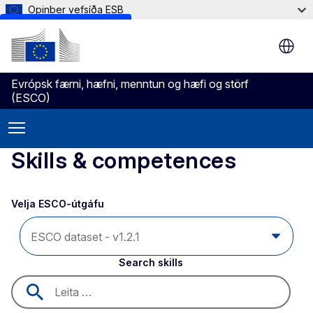
Opinber vefsíða ESB
Skip to main content
Evrópsk færni, hæfni, menntun og hæfi og störf
(ESCO)
Skills & competences
Velja ESCO-útgáfu 
Search skills