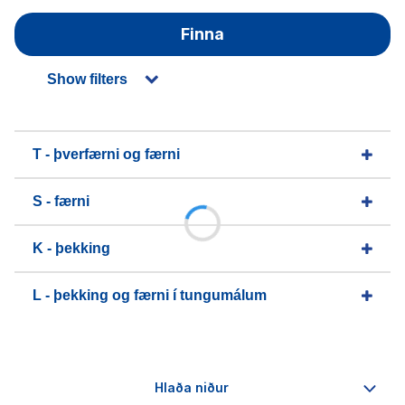
Finna
Show filters
T - þverfærni og færni
S - færni
K - þekking
L - þekking og færni í tungumálum