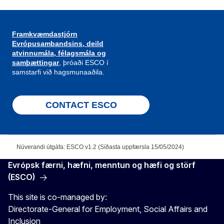
Framkvæmdastjórn
Evrópusambandsins, deild
atvinnumála, félagsmála og
samþættingar
, þróaði ESCO í
samstarfi við hagsmunaaðila.
CONTACT ESCO
Núverandi útgáfa: ESCO v1.2 (Síðasta uppfærsla 15/05/2024)
Evrópsk færni, hæfni, menntun og hæfi og störf
(ESCO)
This site is co-managed by:
Directorate-General for Employment, Social Affairs and
Inclusion