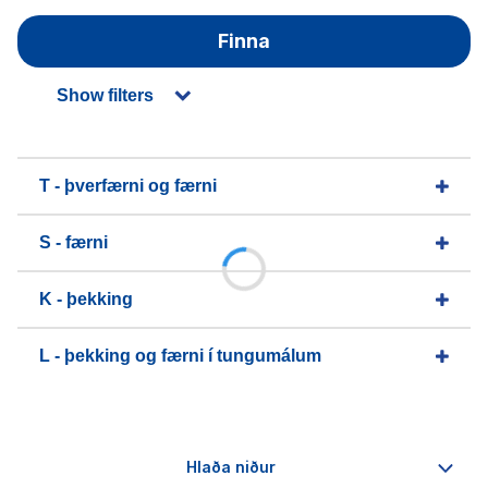
Finna
Show filters
T - þverfærni og færni
S - færni
K - þekking
L - þekking og færni í tungumálum