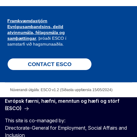
Framkvæmdastjórn
Evrópusambandsins, deild
atvinnumála, félagsmála og
samþættingar
, þróaði ESCO í
samstarfi við hagsmunaaðila.
CONTACT ESCO
Núverandi útgáfa: ESCO v1.2 (Síðasta uppfærsla 15/05/2024)
Evrópsk færni, hæfni, menntun og hæfi og störf
(ESCO)
This site is co-managed by:
Directorate-General for Employment, Social Affairs and
Inclusion