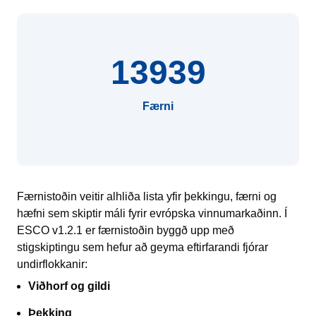
13939
Færni
Færnistoðin veitir alhliða lista yfir þekkingu, færni og
hæfni sem skiptir máli fyrir evrópska vinnumarkaðinn. Í
ESCO v1.2.1 er færnistoðin byggð upp með
stigskiptingu sem hefur að geyma eftirfarandi fjórar
undirflokkanir:
Viðhorf og gildi
Þekking