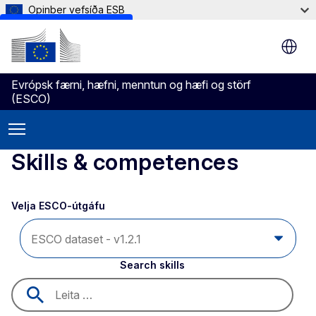
Opinber vefsíða ESB
Skip to main content
Evrópsk færni, hæfni, menntun og hæfi og störf
(ESCO)
Skills & competences
Velja ESCO-útgáfu 
Search skills