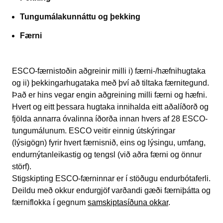
Tungumálakunnáttu og þekking
Færni
ESCO-færnistoðin aðgreinir milli i) færni-/hæfnihugtaka
og ii) þekkingarhugataka með því að tiltaka færnitegund.
Það er hins vegar engin aðgreining milli færni og hæfni.
Hvert og eitt þessara hugtaka innihalda eitt aðalíðorð og
fjölda annarra óvalinna íðorða innan hvers af 28 ESCO-
tungumálunum. ESCO veitir einnig útskýringar
(lýsigögn) fyrir hvert færnisnið, eins og lýsingu, umfang,
endurnýtanleikastig og tengsl (við aðra færni og önnur
störf).
Stigskipting ESCO-færninnar er í stöðugu endurbótaferli.
Deildu með okkur endurgjöf varðandi gæði færniþátta og
færniflokka í gegnum
samskiptasíðuna okkar
.