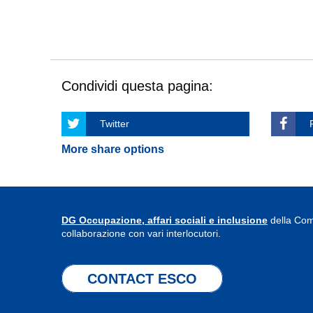
Condividi questa pagina:
Twitter
More share options
DG Occupazione, affari sociali e inclusione
della Com
collaborazione con vari interlocutori.
CONTACT ESCO