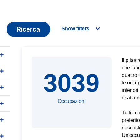
Ricerca
Show filters
Il pilas
che fung
3039
quattro 
le occup
inferior
esattam
Occupazioni
Tutti i 
preferit
nascosti
Un'occu