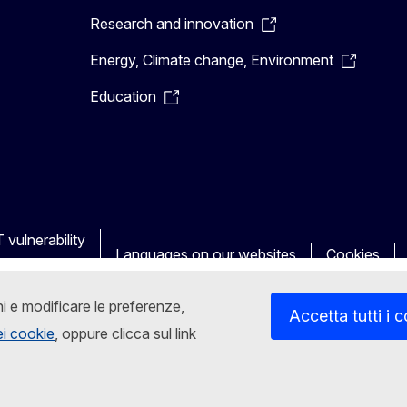
Research and innovation
Energy, Climate change, Environment
Education
 vulnerability
Languages on our websites
Cookies
ni e modificare le preferenze,
Accetta tutti i 
dei cookie
, oppure clicca sul link