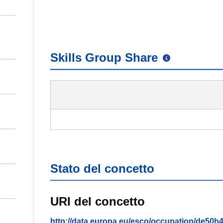
Skills Group Share
Stato del concetto
URI del concetto
http://data.europa.eu/esco/occupation/de50