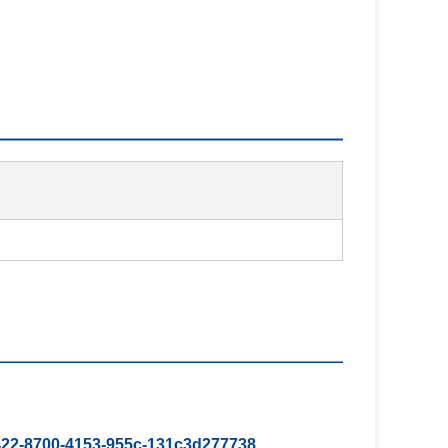
b422-8700-4153-955c-131c3d277738