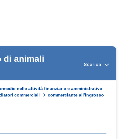
 di animali
ermedie nelle attività finanziarie e amministrative
iatori commerciali
commerciante all’ingrosso