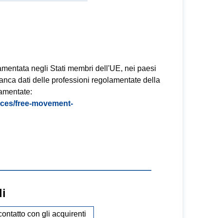
amentata negli Stati membri dell'UE, nei paesi
banca dati delle professioni regolamentate della
amentate:
vices/free-movement-
li
 contatto con gli acquirenti