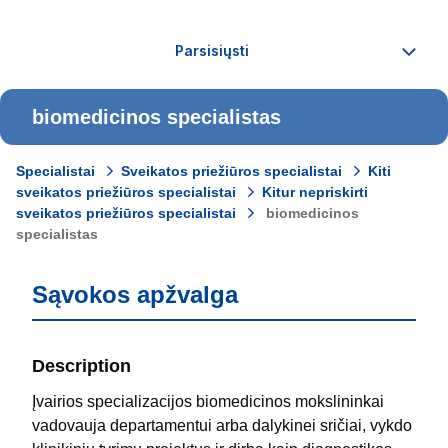
biomedicinos specialistas
Specialistai
Sveikatos priežiūros specialistai
Kiti
sveikatos priežiūros specialistai
Kitur nepriskirti
sveikatos priežiūros specialistai
biomedicinos
specialistas
Sąvokos apžvalga
Description
Įvairios specializacijos biomedicinos mokslininkai
vadovauja departamentui arba dalykinei sričiai, vykdo