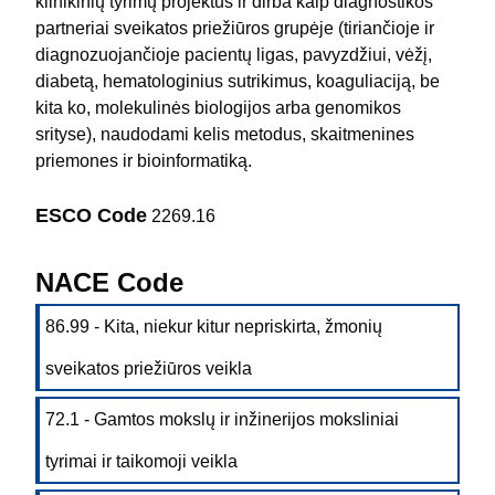
klinikinių tyrimų projektus ir dirba kaip diagnostikos
partneriai sveikatos priežiūros grupėje (tiriančioje ir
diagnozuojančioje pacientų ligas, pavyzdžiui, vėžį,
diabetą, hematologinius sutrikimus, koaguliaciją, be
kita ko, molekulinės biologijos arba genomikos
srityse), naudodami kelis metodus, skaitmenines
priemones ir bioinformatiką.
ESCO Code
2269.16
NACE Code
86.99 - Kita, niekur kitur nepriskirta, žmonių
sveikatos priežiūros veikla
72.1 - Gamtos mokslų ir inžinerijos moksliniai
tyrimai ir taikomoji veikla