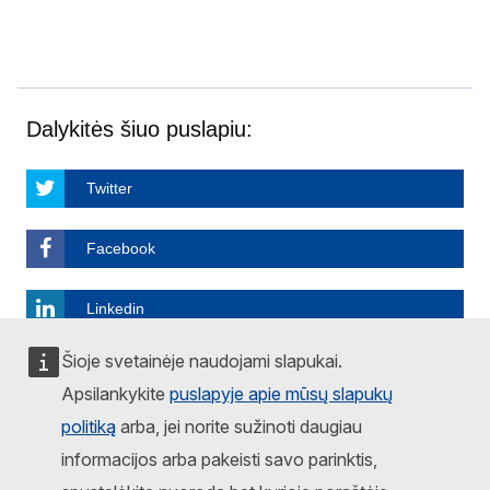
Dalykitės šiuo puslapiu:
Twitter
Facebook
Linkedin
Šioje svetainėje naudojami slapukai.
Email
Apsilankykite
puslapyje apie mūsų slapukų
politiką
arba, jei norite sužinoti daugiau
More share options
informacijos arba pakeisti savo parinktis,