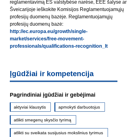
reglamentavimą ES valstybėse narėse, EEE šalyse ar
Šveicarijoje ieškokite Komisijos Reglamentuojamųjų
profesijų duomenų bazėje. Reglamentuojamųjų
profesijų duomenų bazė:
http://ec.europa.eu/growth/single-
market/services/free-movement-
professionals/qualifications-recognition_lt
Įgūdžiai ir kompetencija
Pagrindiniai įgūdžiai ir gebėjimai
aktyviai klausytis
apmokyti darbuotojus
atlikti smegenų skysčio tyrimą
atlikti su sveikata susijusius mokslinius tyrimus