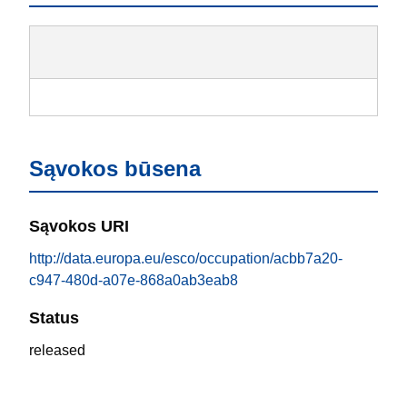
Sąvokos būsena
Sąvokos URI
http://data.europa.eu/esco/occupation/acbb7a20-
c947-480d-a07e-868a0ab3eab8
Status
released