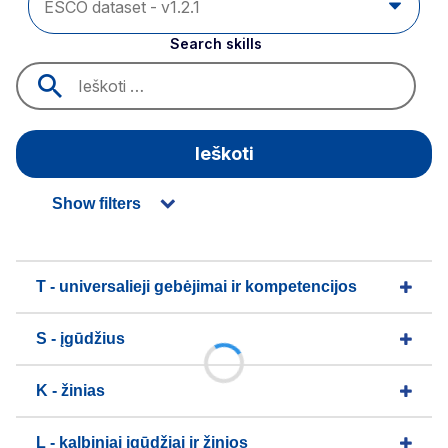
Search skills
Ieškoti
Show filters
T - universalieji gebėjimai ir kompetencijos
S - įgūdžius
K - žinias
L - kalbiniai įgūdžiai ir žinios