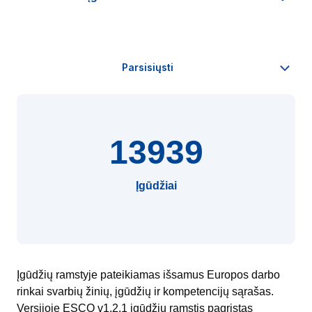
13939
Įgūdžiai
Įgūdžių ramstyje pateikiamas išsamus Europos darbo
rinkai svarbių žinių, įgūdžių ir kompetencijų sąrašas.
Versijoje ESCO v1.2.1 įgūdžių ramstis pagrįstas