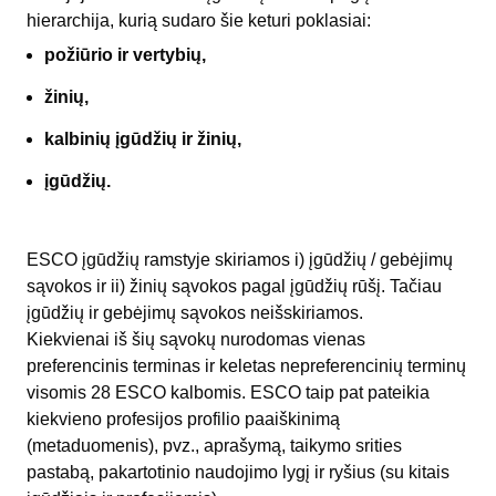
hierarchija, kurią sudaro šie keturi poklasiai:
požiūrio ir vertybių,
žinių,
kalbinių įgūdžių ir žinių,
įgūdžių.
ESCO įgūdžių ramstyje skiriamos i) įgūdžių / gebėjimų
sąvokos ir ii) žinių sąvokos pagal įgūdžių rūšį. Tačiau
įgūdžių ir gebėjimų sąvokos neišskiriamos.
Kiekvienai iš šių sąvokų nurodomas vienas
preferencinis terminas ir keletas nepreferencinių terminų
visomis 28 ESCO kalbomis. ESCO taip pat pateikia
kiekvieno profesijos profilio paaiškinimą
(metaduomenis), pvz., aprašymą, taikymo srities
pastabą, pakartotinio naudojimo lygį ir ryšius (su kitais