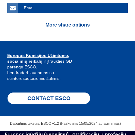
Email
More share options
Europos Komisijos Užimtumo,
socialinių reikalų
ir įtraukties GD
parengė ESCO,
bendradarbiaudamas su
suinteresuotosiomis šalimis.
CONTACT ESCO
Dabartinis tekstas: ESCO v1.2 (Paskutinis 15/05/2024 atnaujinimas)
Europos įgūdžių (gebėjimų), kvalifikacijų ir profesijų