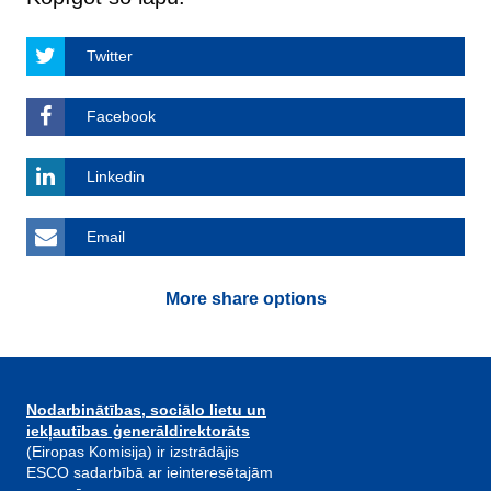
Twitter
Facebook
Linkedin
Email
More share options
Nodarbinātības, sociālo lietu un
iekļautības ģenerāldirektorāts
(Eiropas Komisija) ir izstrādājis
ESCO sadarbībā ar ieinteresētajām