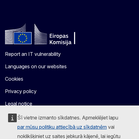
Report an IT vulnerability
Languages on our websites
Cookies
Privacy policy
Legal notice
Šī vietne izmanto sīkdatnes. Apmeklējiet lapu
par mūsu politiku attiecībā uz sīkdatnēm
vai
noklikšķiniet uz saites jebkurā kājenē, lai iegūtu