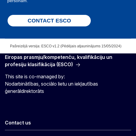
personām.
CONTACT ESCO
Pašreizējā versija: ESCO v1.2 (Pēdējais atjauninājums 15/05/2024)
Eiropas prasmju/kompetenču, kvalifikāciju un
profesiju klasifikācija (ESCO)
This site is co-managed by:
Nodarbinātības, sociālo lietu un iekļautības
ģenerāldirektorāts
Contact us