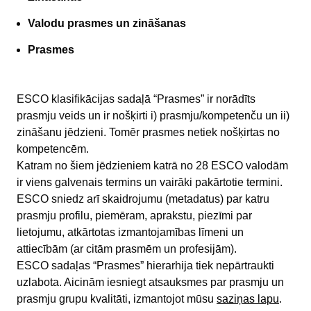
Valodu prasmes un zināšanas
Prasmes
ESCO klasifikācijas sadaļā “Prasmes” ir norādīts
prasmju veids un ir nošķirti i) prasmju/kompetenču un ii)
zināšanu jēdzieni. Tomēr prasmes netiek nošķirtas no
kompetencēm.
Katram no šiem jēdzieniem katrā no 28 ESCO valodām
ir viens galvenais termins un vairāki pakārtotie termini.
ESCO sniedz arī skaidrojumu (metadatus) par katru
prasmju profilu, piemēram, aprakstu, piezīmi par
lietojumu, atkārtotas izmantojamības līmeni un
attiecībām (ar citām prasmēm un profesijām).
ESCO sadaļas “Prasmes” hierarhija tiek nepārtraukti
uzlabota. Aicinām iesniegt atsauksmes par prasmju un
prasmju grupu kvalitāti, izmantojot mūsu
saziņas lapu
.