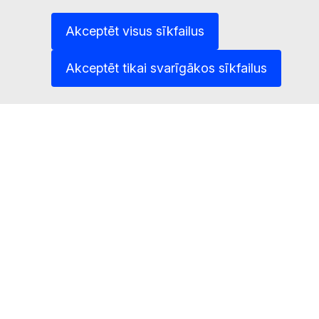
mikrosistēmu tehniķis
Akceptēt visus sīkfailus
optisko ierīču ražošanas tehniķis
Akceptēt tikai svarīgākos sīkfailus
jūrniecības elektronikas tehniķis
kuģu dzinēju montieris
laivu un kuģu tapsētājs
rotējošo iekārtu mehāniķis
mehatroniķis
lidaparātu pretapledojuma sistēmu montieris
datoraparatūras tehniķis
mikroelektronikas tehniķis
tapsētājs
elektronisko iekārtu montieris
elektronikas tehniķis
matraču ražošanas iekārtas operators