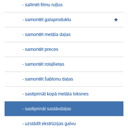
- salīmēt filmu ruļļus
- samontēt galaproduktu
- samontēt metāla daļas
- samontēt preces
- samontēt rotaļlietas
- samontēt šablonu daļas
- sastiprināt kopā metāla loksnes
- sastiprināt sastāvdaļas
- uzstādīt ekstrūzijas galvu