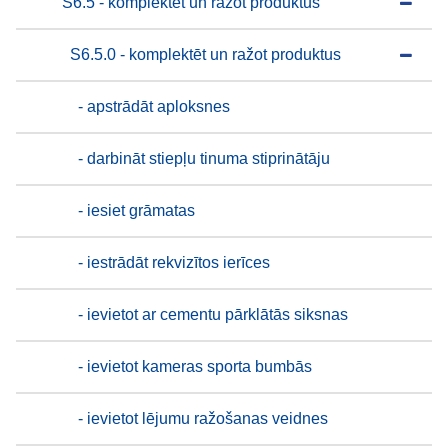
S6.5 - komplektēt un ražot produktus
S6.5.0 - komplektēt un ražot produktus
- apstrādāt aploksnes
- darbināt stiepļu tinuma stiprinātāju
- iesiet grāmatas
- iestrādāt rekvizītos ierīces
- ievietot ar cementu pārklātās siksnas
- ievietot kameras sporta bumbās
- ievietot lējumu ražošanas veidnes