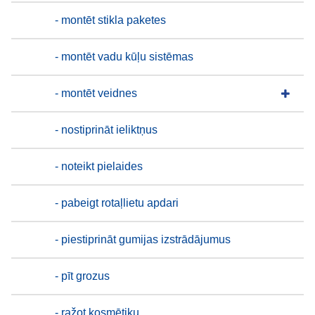
- montēt stikla paketes
- montēt vadu kūļu sistēmas
- montēt veidnes
- nostiprināt ieliktņus
- noteikt pielaides
- pabeigt rotaļlietu apdari
- piestiprināt gumijas izstrādājumus
- pīt grozus
- ražot kosmētiku