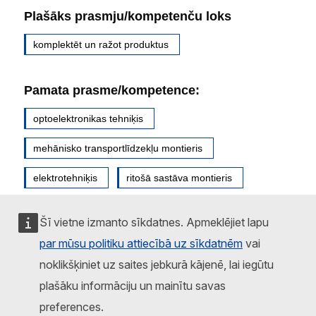
Plašāks prasmju/kompetenču loks
komplektēt un ražot produktus
Pamata prasme/kompetence:
optoelektronikas tehniķis
mehānisko transportlīdzekļu montieris
elektrotehniķis
ritošā sastāva montieris
transportlīdzekļu tapsētājs
robotikas tehniķis
Šī vietne izmanto sīkdatnes. Apmeklējiet lapu
vadības paneļu montieris
velosipēdu montieris
par mūsu politiku attiecībā uz sīkdatnēm
vai
noklikšķiniet uz saites jebkurā kājenē, lai iegūtu
mehānisko transportlīdzekļu sastāvdaļu montieris
plašāku informāciju un mainītu savas
kuģu būves atslēdznieks
kuģa elektriķis
preferences.