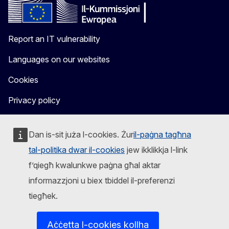
Report an IT vulnerability
Languages on our websites
Cookies
Privacy policy
Legal notice
Dan is-sit juża l-cookies. Żur
il-paġna tagħna
tal-politika dwar il-cookies
jew ikklikkja l-link
f’qiegħ kwalunkwe paġna għal aktar
informazzjoni u biex tbiddel il-preferenzi
tiegħek.
Aċċetta l-cookies kollha