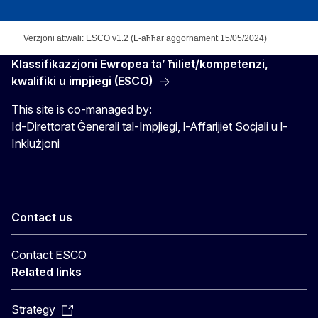
Verżjoni attwali: ESCO v1.2 (L-aħħar aġġornament 15/05/2024)
Klassifikazzjoni Ewropea ta’ ħiliet/kompetenzi,
kwalifiki u impjiegi (ESCO)
This site is co-managed by:
Id-Direttorat Ġenerali tal-Impjiegi, l-Affarijiet Soċjali u l-
Inklużjoni
Contact us
Contact ESCO
Related links
Strategy