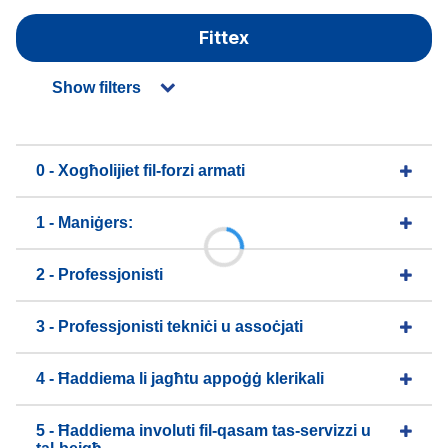
Fittex
Show filters
0 - Xogħolijiet fil-forzi armati
1 - Maniġers:
2 - Professjonisti
3 - Professjonisti tekniċi u assoċjati
4 - Ħaddiema li jagħtu appoġġ klerikali
5 - Ħaddiema involuti fil-qasam tas-servizzi u