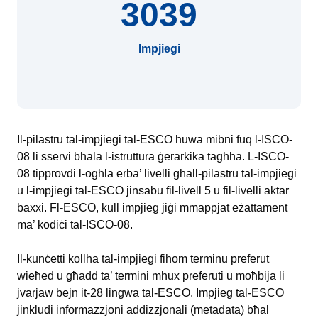
3039
Impjiegi
Il-pilastru tal-impjiegi tal-ESCO huwa mibni fuq l-ISCO-
08 li sservi bħala l-istruttura ġerarkika tagħha. L-ISCO-
08 tipprovdi l-ogħla erba’ livelli għall-pilastru tal-impjiegi
u l-impjiegi tal-ESCO jinsabu fil-livell 5 u fil-livelli aktar
baxxi. Fl-ESCO, kull impjieg jiġi mmappjat eżattament
ma’ kodiċi tal-ISCO-08.
Il-kunċetti kollha tal-impjiegi fihom terminu preferut
wieħed u għadd ta’ termini mhux preferuti u moħbija li
jvarjaw bejn it-28 lingwa tal-ESCO. Impjieg tal-ESCO
jinkludi informazzjoni addizzjonali (metadata) bħal