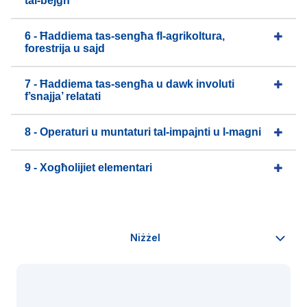
tal-bejgħ
6 - Ħaddiema tas-sengħa fl-agrikoltura,
forestrija u sajd
7 - Ħaddiema tas-sengħa u dawk involuti
f’snajja’ relatati
8 - Operaturi u muntaturi tal-impajnti u l-magni
9 - Xogħolijiet elementari