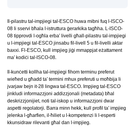
Il-pilastru tal-impjiegi tal-ESCO huwa mibni fuq l-ISCO-
08 li sservi bħala l-istruttura ġerarkika tagħha. L-ISCO-
08 tipprovdi l-ogħla erba’ livelli għall-pilastru tal-impjiegi
u l-impjiegi tal-ESCO jinsabu fil-livell 5 u fil-livelli aktar
baxxi. Fl-ESCO, kull impjieg jiġi mmappjat eżattament
ma’ kodiċi tal-ISCO-08.
Il-kunċetti kollha tal-impjiegi fihom terminu preferut
wieħed u għadd ta’ termini mhux preferuti u moħbija li
jvarjaw bejn it-28 lingwa tal-ESCO. Impjieg tal-ESCO
jinkludi informazzjoni addizzjonali (metadata) bħal
deskrizzjonijiet, noti tal-iskop u informazzjoni dwar
aspetti regolatorji. Barra minn hekk, kull profil ta’ impjieg
jelenka l-għarfien, il-ħiliet u l-kompetenzi li l-esperti
kkunsidraw rilevanti għal dan l-impjieg.