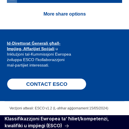
More share options
Id-Direttorat Ġenerali għall-
Impjieg, Affarijiet Soċjali
u
Inklużjoni tal-Kummissjoni Ewropea
żviluppa ESCO f’kollaborazzjoni
mal-partijiet interessati.
CONTACT ESCO
Verżjoni attwali: ESCO v1.2 (L-aħħar aġġornament 15/05/2024)
Klassifikazzjoni Ewropea ta’ ħiliet/kompetenzi,
kwalifiki u impjiegi (ESCO)