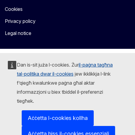
Cookies
Privacy policy
Legal notice
Dan is-sit juża l-cookies. Żur
il-paġna tagħna
tal-politika dwar il-cookies
jew ikklikkja l-link
f’qiegħ kwalunkwe paġna għal aktar
informazzjoni u biex tbiddel il-preferenzi
tiegħek.
Aċċetta l-cookies kollha
Aċċetta biss il-cookies essenzjali