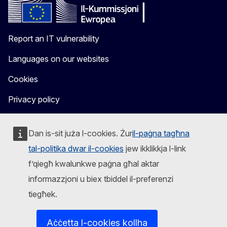
Report an IT vulnerability
Languages on our websites
Cookies
Privacy policy
Legal notice
Dan is-sit juża l-cookies. Żur
il-paġna tagħna
tal-politika dwar il-cookies
jew ikklikkja l-link
f’qiegħ kwalunkwe paġna għal aktar
informazzjoni u biex tbiddel il-preferenzi
tiegħek.
Aċċetta l-cookies kollha