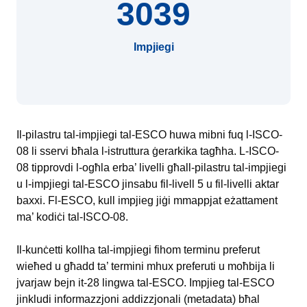
3039
Impjiegi
Il-pilastru tal-impjiegi tal-ESCO huwa mibni fuq l-ISCO-
08 li sservi bħala l-istruttura ġerarkika tagħha. L-ISCO-
08 tipprovdi l-ogħla erba’ livelli għall-pilastru tal-impjiegi
u l-impjiegi tal-ESCO jinsabu fil-livell 5 u fil-livelli aktar
baxxi. Fl-ESCO, kull impjieg jiġi mmappjat eżattament
ma’ kodiċi tal-ISCO-08.
Il-kunċetti kollha tal-impjiegi fihom terminu preferut
wieħed u għadd ta’ termini mhux preferuti u moħbija li
jvarjaw bejn it-28 lingwa tal-ESCO. Impjieg tal-ESCO
jinkludi informazzjoni addizzjonali (metadata) bħal