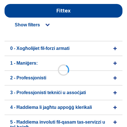
Fittex
Show filters
0 - Xogħolijiet fil-forzi armati
1 - Maniġers:
2 - Professjonisti
3 - Professjonisti tekniċi u assoċjati
4 - Ħaddiema li jagħtu appoġġ klerikali
5 - Ħaddiema involuti fil-qasam tas-servizzi u