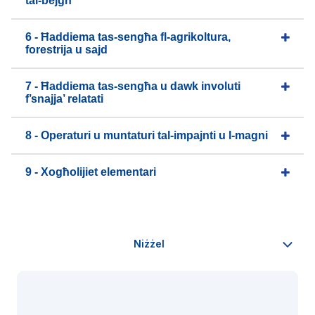
tal-bejgħ
6 - Ħaddiema tas-sengħa fl-agrikoltura,
forestrija u sajd
7 - Ħaddiema tas-sengħa u dawk involuti
f’snajja’ relatati
8 - Operaturi u muntaturi tal-impajnti u l-magni
9 - Xogħolijiet elementari