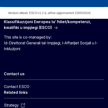
Verżjoni attwali: ESCO v1.2 (L-aħħar aġġornament 15/05/2024)
Klassifikazzjoni Ewropea ta’ ħiliet/kompetenzi,
kwalifiki u impjiegi (ESCO)
This site is co-managed by:
Id-Direttorat Ġenerali tal-Impjiegi, l-Affarijiet Soċjali u l-
Inklużjoni
Contact us
Contact ESCO
Related links
Strategy