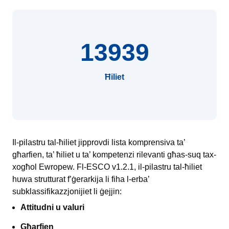
13939
Ħiliet
Il-pilastru tal-ħiliet jipprovdi lista komprensiva ta’
għarfien, ta’ ħiliet u ta’ kompetenzi rilevanti għas-suq tax-
xogħol Ewropew. Fl-ESCO v1.2.1, il-pilastru tal-ħiliet
huwa strutturat f’ġerarkija li fiha l-erba’
subklassifikazzjonijiet li ġejjin:
Attitudni u valuri
Għarfien