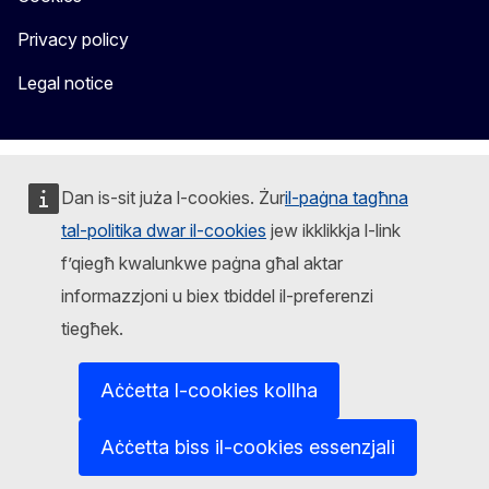
Privacy policy
Legal notice
Dan is-sit juża l-cookies. Żur
il-paġna tagħna
tal-politika dwar il-cookies
jew ikklikkja l-link
f’qiegħ kwalunkwe paġna għal aktar
informazzjoni u biex tbiddel il-preferenzi
tiegħek.
Aċċetta l-cookies kollha
Aċċetta biss il-cookies essenzjali