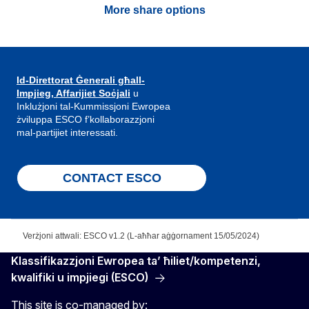
More share options
Id-Direttorat Ġenerali għall-
Impjieg, Affarijiet Soċjali
u
Inklużjoni tal-Kummissjoni Ewropea
żviluppa ESCO f’kollaborazzjoni
mal-partijiet interessati.
CONTACT ESCO
Verżjoni attwali: ESCO v1.2 (L-aħħar aġġornament 15/05/2024)
Klassifikazzjoni Ewropea ta’ ħiliet/kompetenzi,
kwalifiki u impjiegi (ESCO)
This site is co-managed by: