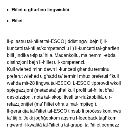
Ħiliet u għarfien lingwistiċi
Ħiliet
Il-pilastru tal-ħiliet tal-ESCO jiddistingwi bejn i) il-
kunċetti tal-ħiliet/kompetenzi u ii) il-kunċetti tal-għarfien
billi jindika t-tip ta’ ħila. Madankollu, ma hemm l-ebda
distinzjoni bejn il-ħiliet u l-kompetenzi.
Kull wieħed minn dawn il-kunċetti għandu terminu
preferut wieħed u għadd ta’ termini mhux preferuti f’kull
waħda mit-28 lingwa tal-ESCO. L-ESCO tipprovdi wkoll
spjegazzjoni (metadata) għal kull profil tal-ħiliet bħal
deskrizzjoni, nota tal-iskop, livell tar-riużabbiltà, u r-
relazzjonijiet (ma’ ħiliet oħra u mal-impjiegi).
Il-ġerarkija tal-ħiliet tal-ESCO tinsab fi proċess kontinwu
ta’ titjib. Jekk jogħġobkom aqsmu l-feedback tagħkom
rigward il-kwalità tal-ħiliet u tal-gruppi ta’ ħiliet permezz