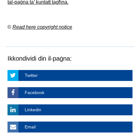
tal-paġna ta’ kuntatt tagħna.
©
Read here copyright notice
Ikkondividi din il-paġna:
Twitter
Facebook
Linkedin
Email