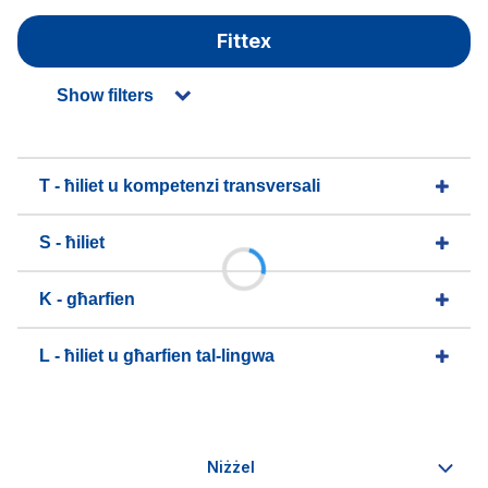
Fittex
Show filters
T - ħiliet u kompetenzi transversali
S - ħiliet
K - għarfien
L - ħiliet u għarfien tal-lingwa