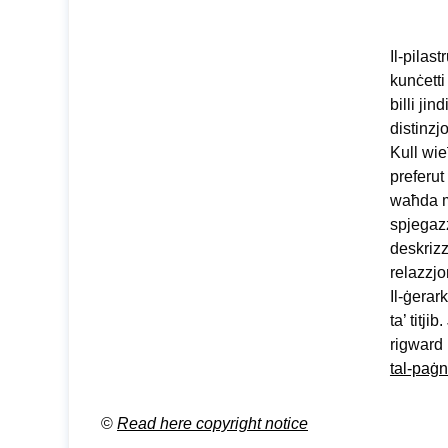
Il-pilast
kunċetti 
billi ji
distinzjo
Kull wi
preferut
waħda m
spjegazz
deskrizzj
relazzjo
Il-ġerar
ta’ titj
rigward i
tal-paġn
©
Read here copyright notice