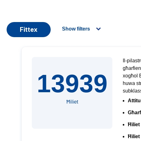
Fittex
Show filters
Il-pilast
għarfien
13939
xogħol E
huwa stru
subklassi
Attitu
Ħiliet
Għarf
Ħiliet
Ħiliet