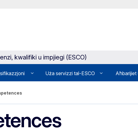
enzi, kwalifiki u impjiegi (ESCO)
sifikazzjoni
Uża servizzi tal-ESCO
Aħbarijiet
ompetences
etences