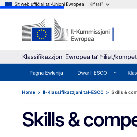
Sit web uffiċjali tal-Unjoni Ewropea
Kif taf?
Skip to main content
Klassifikazzjoni Ewropea ta’ ħiliet/kompet
Paġna Ewlenija
Dwar l-ESCO
Klas
Home
Il-Klassifikazzjoni tal-ESCO
Skills & c
Skills & comp