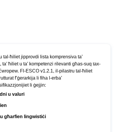
ru tal-ħiliet jipprovdi lista komprensiva ta’
, ta’ ħiliet u ta’ kompetenzi rilevanti għas-suq tax-
wropew. Fl-ESCO v1.2.1, il-pilastru tal-ħiliet
tturat f’ġerarkija li fiha l-erba’
fikazzjonijiet li ġejjin:
dni u valuri
ien
 u għarfien lingwistiċi