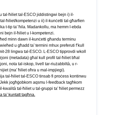
ru tal-ħiliet tal-ESCO jiddistingwi bejn i) il-
tal-ħiliet/kompetenzi u ii) il-kunċetti tal-għarfien
ndika t-tip ta’ ħila. Madankollu, ma hemm l-ebda
ni bejn il-ħiliet u l-kompetenzi.
eħed minn dawn il-kunċetti għandu terminu
 wieħed u għadd ta’ termini mhux preferuti f’kull
it-28 lingwa tal-ESCO. L-ESCO tipprovdi wkoll
joni (metadata) għal kull profil tal-ħiliet bħal
oni, nota tal-iskop, livell tar-riużabbiltà, u r-
nijiet (ma’ ħiliet oħra u mal-impjiegi).
kija tal-ħiliet tal-ESCO tinsab fi proċess kontinwu
ib. Jekk jogħġobkom aqsmu l-feedback tagħkom
l-kwalità tal-ħiliet u tal-gruppi ta’ ħiliet permezz
a ta’ kuntatt tagħna.