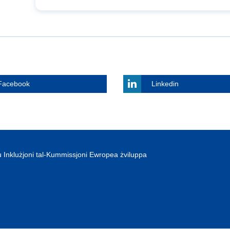
Facebook
Linkedin
 Inklużjoni tal-Kummissjoni Ewropea żviluppa