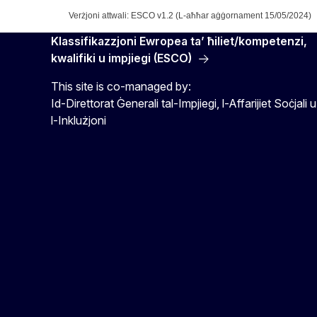
Verżjoni attwali: ESCO v1.2 (L-aħħar aġġornament 15/05/2024)
Klassifikazzjoni Ewropea ta’ ħiliet/kompetenzi,
kwalifiki u impjiegi (ESCO)
This site is co-managed by:
Id-Direttorat Ġenerali tal-Impjiegi, l-Affarijiet Soċjali u
l-Inklużjoni