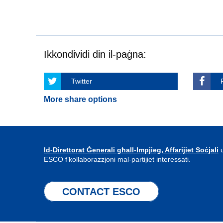
Ikkondividi din il-paġna:
Twitter
More share options
Id-Direttorat Ġenerali għall-Impjieg, Affarijiet Soċjali
u
ESCO f’kollaborazzjoni mal-partijiet interessati.
CONTACT ESCO