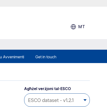
MT
 u Avvenimenti
Get in touch
Agħżel verżjoni tal-ESCO 