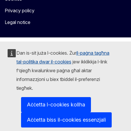
Privacy policy
Legal notice
Dan is-sit juża l-cookies. Żur
il-paġna tagħna
tal-politika dwar il-cookies
jew ikklikkja l-link
f’qiegħ kwalunkwe paġna għal aktar
informazzjoni u biex tbiddel il-preferenzi
tiegħek.
Aċċetta l-cookies kollha
Aċċetta biss il-cookies essenzjali