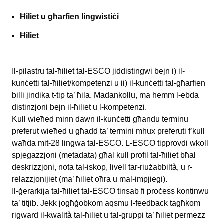
Ħiliet u għarfien lingwistiċi
Ħiliet
Il-pilastru tal-ħiliet tal-ESCO jiddistingwi bejn i) il-
kunċetti tal-ħiliet/kompetenzi u ii) il-kunċetti tal-għarfien
billi jindika t-tip ta’ ħila. Madankollu, ma hemm l-ebda
distinzjoni bejn il-ħiliet u l-kompetenzi.
Kull wieħed minn dawn il-kunċetti għandu terminu
preferut wieħed u għadd ta’ termini mhux preferuti f’kull
waħda mit-28 lingwa tal-ESCO. L-ESCO tipprovdi wkoll
spjegazzjoni (metadata) għal kull profil tal-ħiliet bħal
deskrizzjoni, nota tal-iskop, livell tar-riużabbiltà, u r-
relazzjonijiet (ma’ ħiliet oħra u mal-impjiegi).
Il-ġerarkija tal-ħiliet tal-ESCO tinsab fi proċess kontinwu
ta’ titjib. Jekk jogħġobkom aqsmu l-feedback tagħkom
rigward il-kwalità tal-ħiliet u tal-gruppi ta’ ħiliet permezz