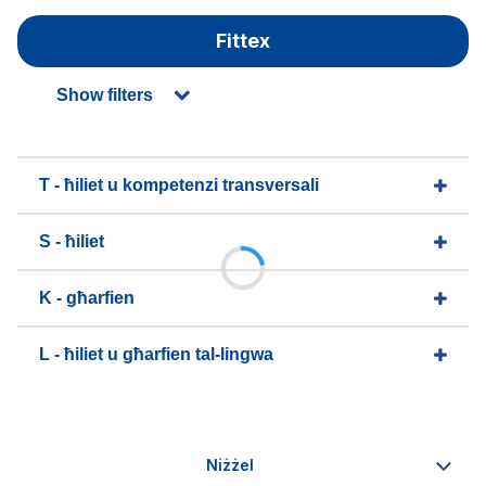
Fittex
Show filters
T - ħiliet u kompetenzi transversali
S - ħiliet
K - għarfien
L - ħiliet u għarfien tal-lingwa