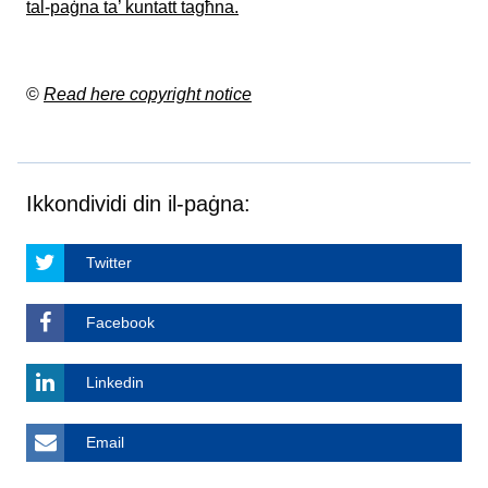
tal-paġna ta’ kuntatt tagħna.
©
Read here copyright notice
Ikkondividi din il-paġna:
Twitter
Facebook
Linkedin
Email