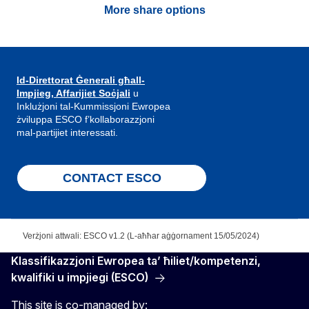
More share options
Id-Direttorat Ġenerali għall-
Impjieg, Affarijiet Soċjali
u
Inklużjoni tal-Kummissjoni Ewropea
żviluppa ESCO f’kollaborazzjoni
mal-partijiet interessati.
CONTACT ESCO
Verżjoni attwali: ESCO v1.2 (L-aħħar aġġornament 15/05/2024)
Klassifikazzjoni Ewropea ta’ ħiliet/kompetenzi,
kwalifiki u impjiegi (ESCO)
This site is co-managed by: