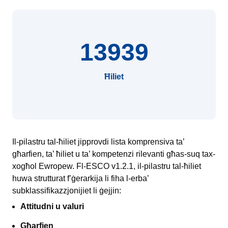
13939
Ħiliet
Il-pilastru tal-ħiliet jipprovdi lista komprensiva ta’
għarfien, ta’ ħiliet u ta’ kompetenzi rilevanti għas-suq tax-
xogħol Ewropew. Fl-ESCO v1.2.1, il-pilastru tal-ħiliet
huwa strutturat f’ġerarkija li fiha l-erba’
subklassifikazzjonijiet li ġejjin:
Attitudni u valuri
Għarfien