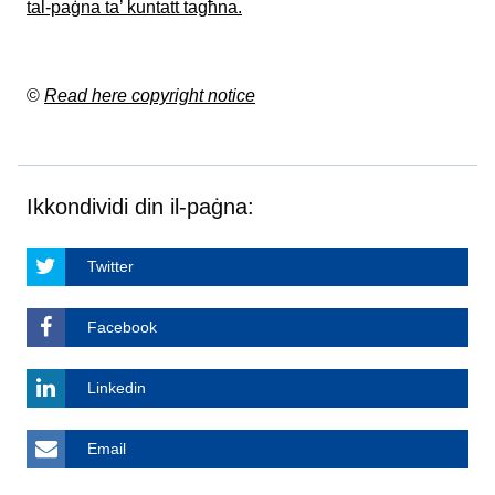
tal-paġna ta’ kuntatt tagħna.
©
Read here copyright notice
Ikkondividi din il-paġna:
Twitter
Facebook
Linkedin
Email