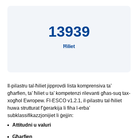
13939
Ħiliet
Il-pilastru tal-ħiliet jipprovdi lista komprensiva ta’
għarfien, ta’ ħiliet u ta’ kompetenzi rilevanti għas-suq tax-
xogħol Ewropew. Fl-ESCO v1.2.1, il-pilastru tal-ħiliet
huwa strutturat f’ġerarkija li fiha l-erba’
subklassifikazzjonijiet li ġejjin:
Attitudni u valuri
Għarfien