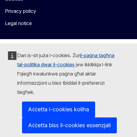
Privacy policy
Legal notice
Dan is-sit juża l-cookies. Żur
il-paġna tagħna
tal-politika dwar il-cookies
jew ikklikkja l-link
f’qiegħ kwalunkwe paġna għal aktar
informazzjoni u biex tbiddel il-preferenzi
tiegħek.
Aċċetta l-cookies kollha
Aċċetta biss il-cookies essenzjali