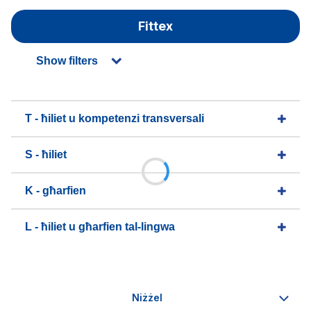
Fittex
Show filters
T - ħiliet u kompetenzi transversali
S - ħiliet
K - għarfien
L - ħiliet u għarfien tal-lingwa