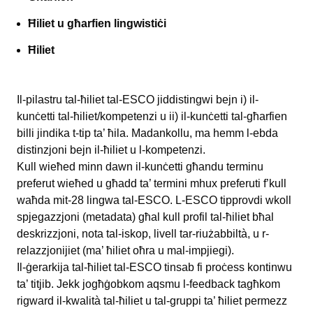
Ħiliet u għarfien lingwistiċi
Ħiliet
Il-pilastru tal-ħiliet tal-ESCO jiddistingwi bejn i) il-
kunċetti tal-ħiliet/kompetenzi u ii) il-kunċetti tal-għarfien
billi jindika t-tip ta’ ħila. Madankollu, ma hemm l-ebda
distinzjoni bejn il-ħiliet u l-kompetenzi.
Kull wieħed minn dawn il-kunċetti għandu terminu
preferut wieħed u għadd ta’ termini mhux preferuti f’kull
waħda mit-28 lingwa tal-ESCO. L-ESCO tipprovdi wkoll
spjegazzjoni (metadata) għal kull profil tal-ħiliet bħal
deskrizzjoni, nota tal-iskop, livell tar-riużabbiltà, u r-
relazzjonijiet (ma’ ħiliet oħra u mal-impjiegi).
Il-ġerarkija tal-ħiliet tal-ESCO tinsab fi proċess kontinwu
ta’ titjib. Jekk jogħġobkom aqsmu l-feedback tagħkom
rigward il-kwalità tal-ħiliet u tal-gruppi ta’ ħiliet permezz