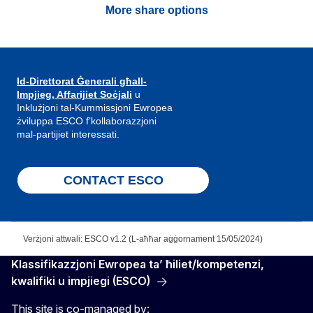
More share options
Id-Direttorat Ġenerali għall-
Impjieg, Affarijiet Soċjali
u
Inklużjoni tal-Kummissjoni Ewropea
żviluppa ESCO f’kollaborazzjoni
mal-partijiet interessati.
CONTACT ESCO
Verżjoni attwali: ESCO v1.2 (L-aħħar aġġornament 15/05/2024)
Klassifikazzjoni Ewropea ta’ ħiliet/kompetenzi,
kwalifiki u impjiegi (ESCO)
This site is co-managed by: