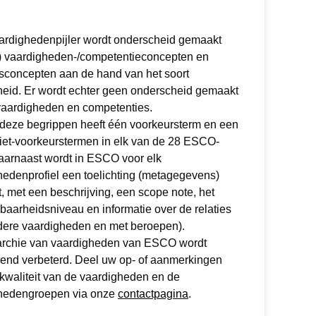
aardighedenpijler wordt onderscheid gemaakt
i) vaardigheden-/competentieconcepten en
isconcepten aan de hand van het soort
heid. Er wordt echter geen onderscheid gemaakt
vaardigheden en competenties.
 deze begrippen heeft één voorkeursterm en een
niet-voorkeurstermen in elk van de 28 ESCO-
Daarnaast wordt in ESCO voor elk
hedenprofiel een toelichting (metagegevens)
t, met een beschrijving, een scope note, het
baarheidsniveau en informatie over de relaties
dere vaardigheden en met beroepen).
archie van vaardigheden van ESCO wordt
rend verbeterd. Deel uw op- of aanmerkingen
 kwaliteit van de vaardigheden en de
hedengroepen via onze
contactpagina
.