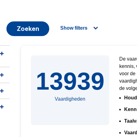
Zoeken
Show filters
De vaard
kennis, 
13939
voor de
vaardig
de volge
Houd
Vaardigheden
Kenn
Taalv
Vaar