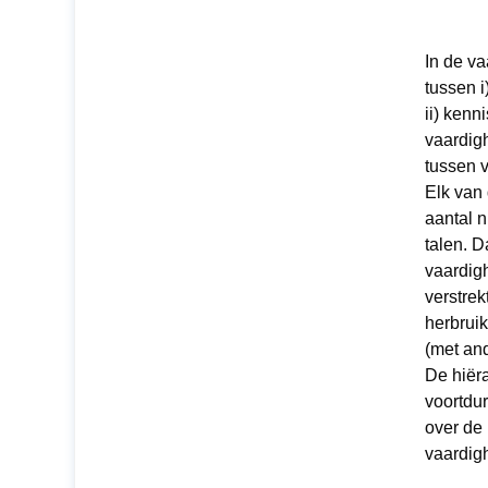
In de v
tussen 
ii) kenn
vaardig
tussen 
Elk van
aantal 
talen. 
vaardig
verstrek
herbruik
(met an
De hiër
voortdu
over de
vaardig