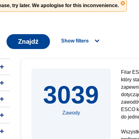
ase, try later. We apologise for this inconvenience.
Znajdź
Show filters
Filar E
który st
3039
zapewni
dotyczą
zawodów
ESCO ka
Zawody
do jedn
Wszystk