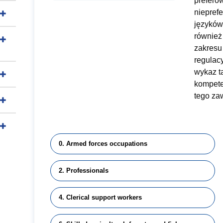
prefero
niepref
językó
również 
zakresu
regulac
wykaz t
kompeten
tego za
0. Armed forces occupations
2. Professionals
4. Clerical support workers