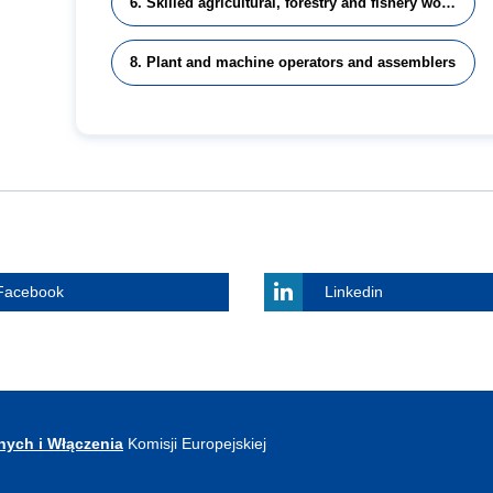
6. Skilled agricultural, forestry and fishery workers
8. Plant and machine operators and assemblers
Facebook
Linkedin
nych i Włączenia
Komisji Europejskiej