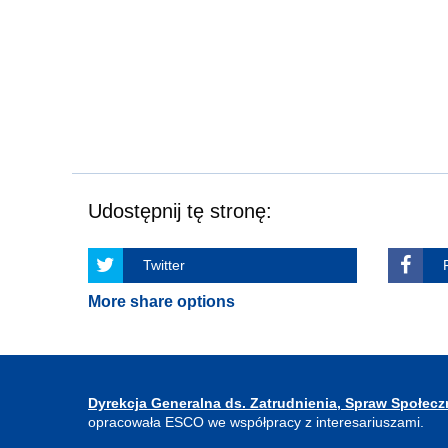
Udostępnij tę stronę:
Twitter
More share options
Dyrekcja Generalna ds. Zatrudnienia, Spraw Społecz
opracowała ESCO we współpracy z interesariuszami.