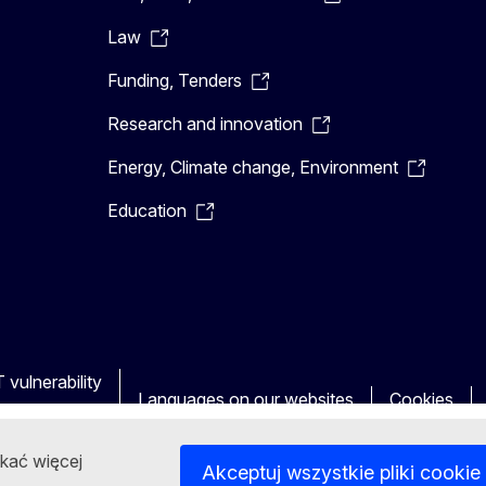
Law
Funding, Tenders
Research and innovation
Energy, Climate change, Environment
Education
 vulnerability
Languages on our websites
Cookies
skać więcej
Akceptuj wszystkie pliki cookie