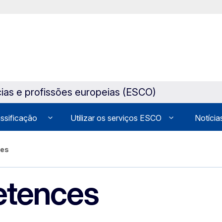
ias e profissões europeias (ESCO)
assificação
Utilizar os serviços ESCO
Notícia
ces
etences