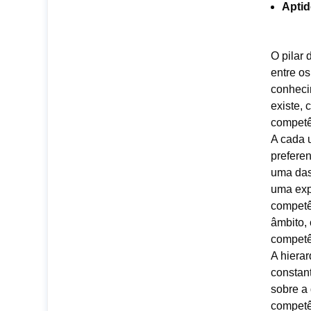
Apti
O pilar
entre os
conheci
existe, 
competê
A cada 
preferen
uma das
uma exp
competê
âmbito, 
competê
A hiera
constan
sobre a
competê