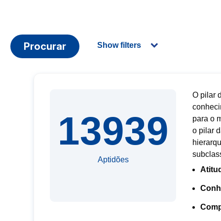
Procurar
Show filters
O pilar 
conheci
13939
para o 
o pilar
hierarq
subclass
Aptidões
Atitu
Conh
Compe