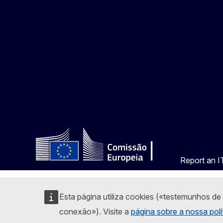
Report an IT
Esta página utiliza cookies («testemunhos de
conexão»). Visite a
página sobre a nossa polí