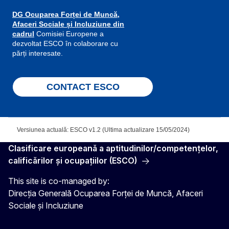
DG Ocuparea Forței de Muncă,
Afaceri Sociale și Incluziune din
cadrul
Comisiei Europene a
dezvoltat ESCO în colaborare cu
părți interesate.
CONTACT ESCO
Versiunea actuală: ESCO v1.2 (Ultima actualizare 15/05/2024)
Clasificare europeană a aptitudinilor/competenţelor,
calificărilor şi ocupaţiilor (ESCO)
This site is co-managed by:
Direcția Generală Ocuparea Forței de Muncă, Afaceri
Sociale și Incluziune