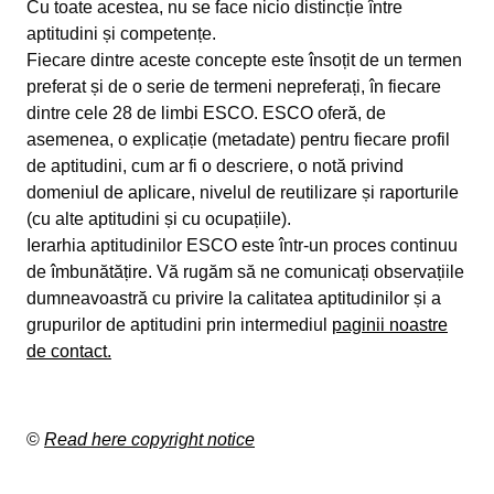
Cu toate acestea, nu se face nicio distincție între
aptitudini și competențe.
Fiecare dintre aceste concepte este însoțit de un termen
preferat și de o serie de termeni nepreferați, în fiecare
dintre cele 28 de limbi ESCO. ESCO oferă, de
asemenea, o explicație (metadate) pentru fiecare profil
de aptitudini, cum ar fi o descriere, o notă privind
domeniul de aplicare, nivelul de reutilizare și raporturile
(cu alte aptitudini și cu ocupațiile).
Ierarhia aptitudinilor ESCO este într-un proces continuu
de îmbunătățire. Vă rugăm să ne comunicați observațiile
dumneavoastră cu privire la calitatea aptitudinilor și a
grupurilor de aptitudini prin intermediul
paginii noastre
de contact.
©
Read here copyright notice