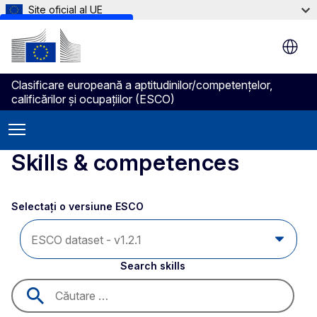
Site oficial al UE
Skip to main content
Clasificare europeană a aptitudinilor/competenţelor,
calificărilor şi ocupaţiilor (ESCO)
Skills & competences
Selectați o versiune ESCO 
Search skills