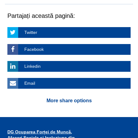
Partajați această pagină:
Twitter
Facebook
Linkedin
Email
More share options
DG Ocuparea Forței de Muncă,
Afaceri Sociale și Incluziune din